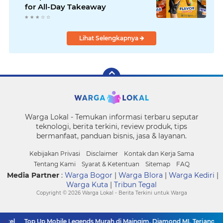
for All-Day Takeaway
Lihat Selengkapnya
Warga Lokal - Temukan informasi terbaru seputar
teknologi, berita terkini, review produk, tips
bermanfaat, panduan bisnis, jasa & layanan.
Kebijakan Privasi
Disclaimer
Kontak dan Kerja Sama
Tentang Kami
Syarat & Ketentuan
Sitemap
FAQ
Media Partner
:
Warga Bogor
|
Warga Blora
|
Warga Kediri
|
Warga Kuta
|
Tribun Tegal
Copyright ©
2026 Warga Lokal - Berita Terkini untuk Warga
xel
Top Up Mobile Legends Murah di Maingim, Diamond ML Terjangkau