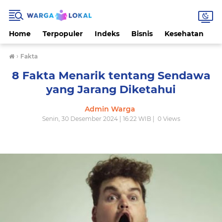
Home
Terpopuler
Indeks
Bisnis
Kesehatan
L
›
Fakta
8 Fakta Menarik tentang Sendawa
yang Jarang Diketahui
Admin Warga
Senin, 30 Desember 2024 | 16:22 WIB |
0
Views