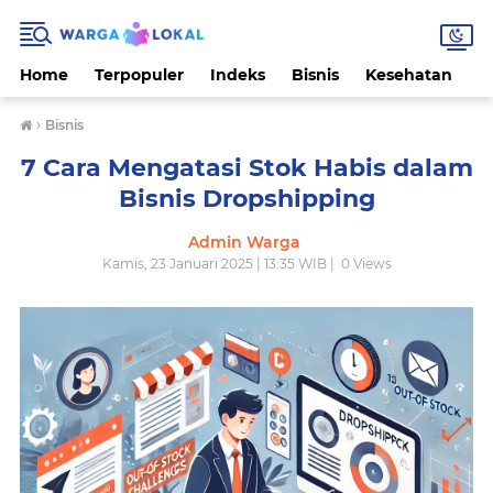
Home
Terpopuler
Indeks
Bisnis
Kesehatan
L
›
Bisnis
7 Cara Mengatasi Stok Habis dalam
Bisnis Dropshipping
Admin Warga
Kamis, 23 Januari 2025 | 13:35 WIB |
0
Views