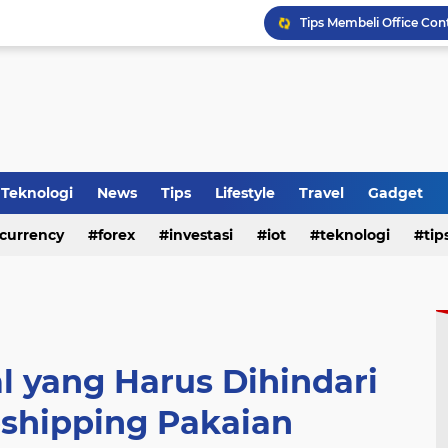
Tips Membeli Office Con
HP Baru Tapi Cepat Pana
WhatsApp Siapkan Fitur 
Teknologi
News
Tips
Lifestyle
Travel
Gadget
currency
forex
investasi
iot
teknologi
tip
l yang Harus Dihindari
shipping Pakaian