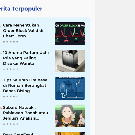
rita Terpopuler
Cara Menentukan
Order Block Valid di
Chart Forex
10 Aroma Parfum Uchi
Pria yang Paling
Disukai Wanita
Tips Saluran Drainase
di Rumah Bertingkat
Bebas Bising
Subaru Natsuki:
Pahlawan Bodoh atau
Jenius? Analisis
Karakter Re:Zero
Best GrabFood,