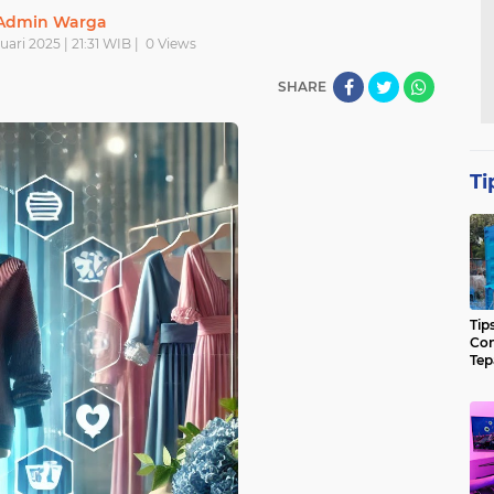
Admin Warga
uari 2025 | 21:31 WIB |
0
Views
SHARE
Ti
Tip
Con
Tep