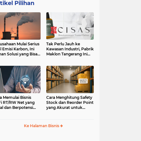
tikel Pilihan
usahaan Mulai Serius
Tak Perlu Jauh ke
l Emisi Karbon, Ini
Kawasan Industri, Pabrik
ihan Solusi yang Bisa
Maklon Tangerang Ini
ertimbangkan
Jadi Pilihan Pebisnis
Jabodetabek
a Memulai Bisnis
Cara Menghitung Safety
i RT/RW Net yang
Stock dan Reorder Point
al dan Berpotensi
yang Akurat untuk
an
Menghindari Kehabisan
Stok
Ke Halaman Bisnis