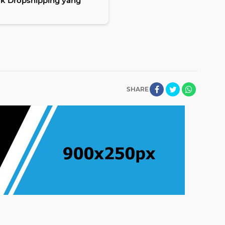
uk Dropshipping yang
SHARE