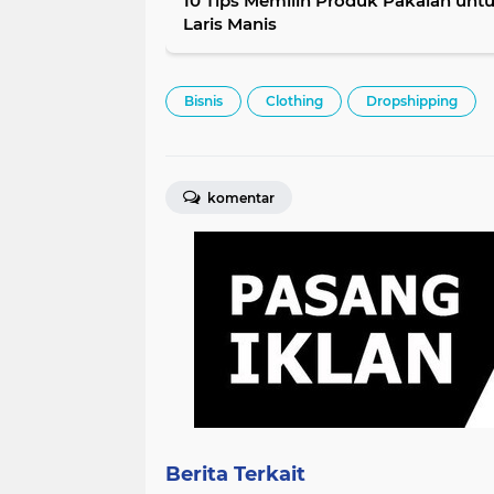
10 Tips Memilih Produk Pakaian unt
Laris Manis
Bisnis
Clothing
Dropshipping
komentar
Berita Terkait