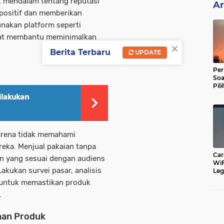
et mendalam tentang reputasi
Ar
 positif dan memberikan
nakan platform seperti
pat membantu meminimalkan
×
Berita Terbaru
UPDATE
Per
Soa
Pil
Dip
ilakukan
arena tidak memahami
reka. Menjual pakaian tanpa
Car
n yang sesuai dengan audiens
WiF
kukan survei pasar, analisis
Leg
Cu
i untuk memastikan produk
.
ihan Produk