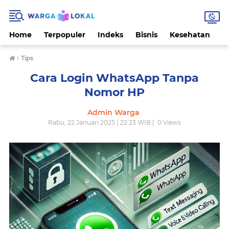
Home
Terpopuler
Indeks
Bisnis
Kesehatan
L
›
Tips
Cara Login WhatsApp Tanpa
Nomor HP
Admin Warga
Rabu, 22 Januari 2025 | 22:23 WIB |
0
Views