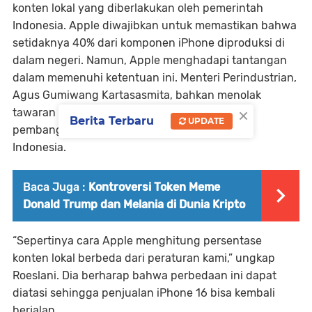
konten lokal yang diberlakukan oleh pemerintah
Indonesia. Apple diwajibkan untuk memastikan bahwa
setidaknya 40% dari komponen iPhone diproduksi di
dalam negeri. Namun, Apple menghadapi tantangan
dalam memenuhi ketentuan ini. Menteri Perindustrian,
Agus Gumiwang Kartasasmita, bahkan menolak
×
tawaran investasi $1 miliar dari Apple untuk
Berita Terbaru
UPDATE
pembangunan fasilitas manufaktur
AirTag
di
Indonesia.
Baca Juga :
Kontroversi Token Meme
Donald Trump dan Melania di Dunia Kripto
“Sepertinya cara Apple menghitung persentase
konten lokal berbeda dari peraturan kami,” ungkap
Roeslani. Dia berharap bahwa perbedaan ini dapat
diatasi sehingga penjualan iPhone 16 bisa kembali
berjalan.