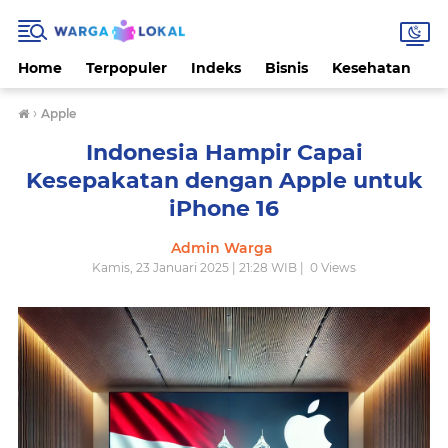
Home
Terpopuler
Indeks
Bisnis
Kesehatan
L
›
Apple
Indonesia Hampir Capai
Kesepakatan dengan Apple untuk
iPhone 16
Admin Warga
Kamis, 23 Januari 2025 | 21:28 WIB |
0
Views