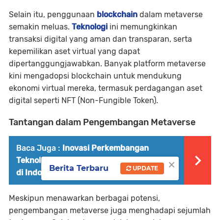
Selain itu, penggunaan
blockchain
dalam metaverse
semakin meluas.
Teknologi
ini memungkinkan
transaksi digital yang aman dan transparan, serta
kepemilikan aset virtual yang dapat
dipertanggungjawabkan. Banyak platform metaverse
kini mengadopsi blockchain untuk mendukung
ekonomi virtual mereka, termasuk perdagangan aset
digital seperti NFT (Non-Fungible Token).
Tantangan dalam Pengembangan Metaverse
Baca Juga :
Inovasi Perkembangan
×
Teknologi VR dan AR dalam Industri Game
Berita Terbaru
UPDATE
di Indonesia
Meskipun menawarkan berbagai potensi,
pengembangan metaverse juga menghadapi sejumlah