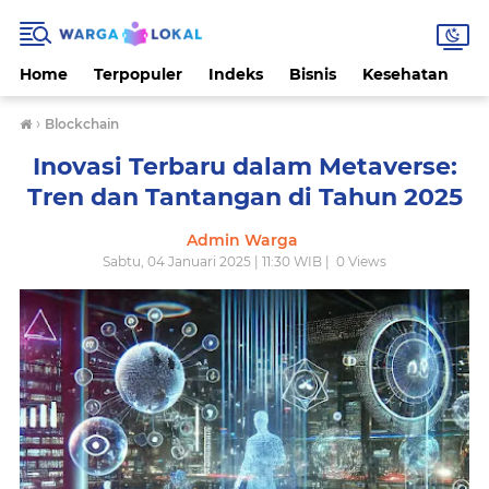
Home
Terpopuler
Indeks
Bisnis
Kesehatan
L
›
Blockchain
Inovasi Terbaru dalam Metaverse:
Tren dan Tantangan di Tahun 2025
Admin Warga
Sabtu, 04 Januari 2025 | 11:30 WIB |
0
Views