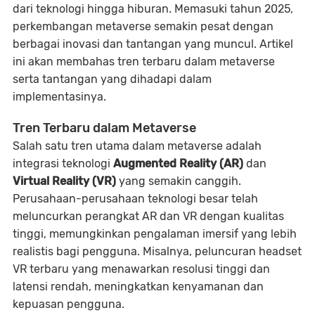
dari teknologi hingga hiburan. Memasuki tahun 2025,
perkembangan metaverse semakin pesat dengan
berbagai inovasi dan tantangan yang muncul. Artikel
ini akan membahas tren terbaru dalam metaverse
serta tantangan yang dihadapi dalam
implementasinya.
Tren Terbaru dalam Metaverse
Salah satu tren utama dalam metaverse adalah
integrasi teknologi
Augmented Reality (AR)
dan
Virtual Reality (VR)
yang semakin canggih.
Perusahaan-perusahaan teknologi besar telah
meluncurkan perangkat AR dan VR dengan kualitas
tinggi, memungkinkan pengalaman imersif yang lebih
realistis bagi pengguna. Misalnya, peluncuran headset
VR terbaru yang menawarkan resolusi tinggi dan
latensi rendah, meningkatkan kenyamanan dan
kepuasan pengguna.