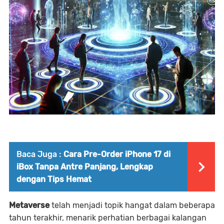
Baca Juga :
Cara Pre-Order iPhone 17 di
iBox Tanpa Antre Panjang, Lengkap
dengan Tips Hemat
Metaverse
telah menjadi topik hangat dalam beberapa
tahun terakhir, menarik perhatian berbagai kalangan