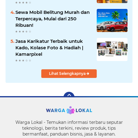
Sewa Mobil Belitung Murah dan
Terpercaya, Mulai dari 250
Ribuan!
Jasa Karikatur Terbaik untuk
Kado, Kolase Foto & Hadiah |
Kamarpixel
Lihat Selengkapnya
Warga Lokal - Temukan informasi terbaru seputar
teknologi, berita terkini, review produk, tips
bermanfaat, panduan bisnis, jasa & layanan.