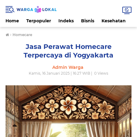
Home
Terpopuler
Indeks
Bisnis
Kesehatan
L
›
Homecare
Jasa Perawat Homecare
Terpercaya di Yogyakarta
Admin Warga
Kamis, 16 Januari 2025 | 16:27 WIB |
0
Views