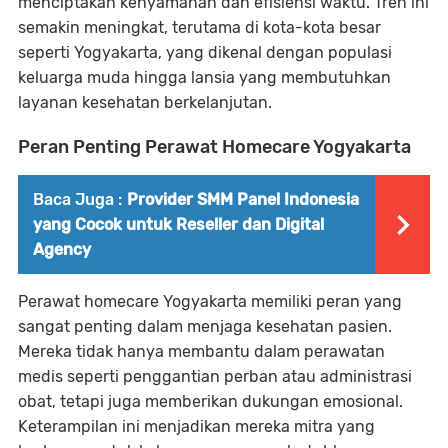
menciptakan kenyamanan dan efisiensi waktu. Tren ini
semakin meningkat, terutama di kota-kota besar
seperti Yogyakarta, yang dikenal dengan populasi
keluarga muda hingga lansia yang membutuhkan
layanan kesehatan berkelanjutan.
Peran Penting Perawat Homecare Yogyakarta
Baca Juga :
Provider SMM Panel Indonesia
yang Cocok untuk Reseller dan Digital
Agency
Perawat homecare Yogyakarta memiliki peran yang
sangat penting dalam menjaga kesehatan pasien.
Mereka tidak hanya membantu dalam perawatan
medis seperti penggantian perban atau administrasi
obat, tetapi juga memberikan dukungan emosional.
Keterampilan ini menjadikan mereka mitra yang