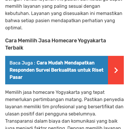
memilih layanan yang paling sesuai dengan
kebutuhan. Layanan yang disesuaikan ini memastikan
bahwa setiap pasien mendapatkan perhatian yang
optimal.
Cara Memilih Jasa Homecare Yogyakarta
Terbaik
Baca Juga :
Cara Mudah Mendapatkan
Responden Survei Berkualitas untuk Riset
Pasar
Memilih jasa homecare Yogyakarta yang tepat
memerlukan pertimbangan matang. Pastikan penyedia
layanan memiliki tim profesional yang bersertifikat dan
ulasan positif dari pengguna sebelumnya.
Transparansi dalam biaya dan komunikasi yang baik
juga menjadi faktor penting. Dengan memilih layanan