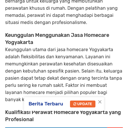
berharga untuk keluarga yang membutuhkan
perawatan khusus di rumah. Dengan pelatihan yang
memadai, perawat ini dapat menghadapi berbagai
situasi medis dengan profesionalisme.
Keunggulan Menggunakan Jasa Homecare
Yogyakarta
Keunggulan utama dari jasa homecare Yogyakarta
adalah fleksibilitas dan kenyamanan. Layanan ini
memungkinkan perawatan kesehatan disesuaikan
dengan kebutuhan spesifik pasien. Selain itu, keluarga
pasien dapat tetap dekat dengan orang tercinta tanpa
perlu sering ke rumah sakit. Faktor ini membuat
layanan homecare menjadi pilihan populer bagi
×
banyak keluarga di Yogyakarta.
Berita Terbaru
UPDATE
Kualifikasi Perawat Homecare Yogyakarta yang
Profesional