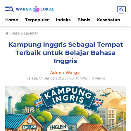
Home
Terpopuler
Indeks
Bisnis
Kesehatan
L
›
Jasa & Layanan
Kampung Inggris Sebagai Tempat
Terbaik untuk Belajar Bahasa
Inggris
Admin Warga
Selasa, 07 Januari 2025 | 09:00 WIB |
0
Views