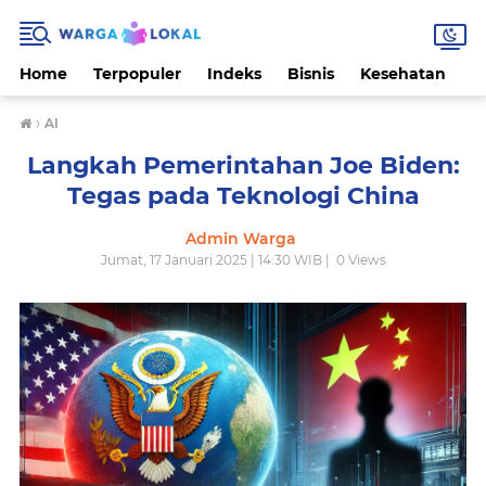
Home
Terpopuler
Indeks
Bisnis
Kesehatan
L
›
AI
Langkah Pemerintahan Joe Biden:
Tegas pada Teknologi China
Admin Warga
Jumat, 17 Januari 2025 | 14:30 WIB |
0
Views