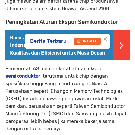
juga masuk dalam daftar karena chip produksinya
ditemukan dalam sistem Huawei Ascend 910B.
Peningkatan Aturan Ekspor Semikonduktor
×
Baca Juga :
PT Pegaunihan Technology
Berita Terbaru
UPDATE
Indonesia Menghadirkan Teknologi,
Kualitas, dan Efisiensi untuk Masa Depan
Pemerintah AS memperketat aturan ekspor
semikonduktor
, terutama untuk chip dengan
spesifikasi tinggi yang mendukung aplikasi AI.
Perusahaan seperti Changxin Memory Technologies
(CXMT) berada di bawah pengawasan ketat. Meski
demikian, perusahaan seperti Taiwan Semiconductor
Manufacturing Co. (TSMC) dan Samsung masih dapat
beroperasi lebih bebas jika mereka bekerja sama
dengan mitra terpercaya.