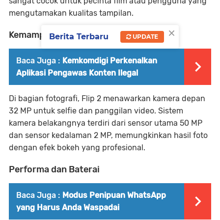
sangat cocok untuk pecinta film atau pengguna yang
mengutamakan kualitas tampilan.
×
Kemampuan Fotografi
Berita Terbaru
UPDATE
Baca Juga :
Kemkomdigi Perkenalkan
Aplikasi Pengawas Konten Ilegal
Di bagian fotografi, Flip 2 menawarkan kamera depan
32 MP untuk selfie dan panggilan video. Sistem
kamera belakangnya terdiri dari sensor utama 50 MP
dan sensor kedalaman 2 MP, memungkinkan hasil foto
dengan efek bokeh yang profesional.
Performa dan Baterai
Baca Juga :
Modus Penipuan WhatsApp
yang Harus Anda Waspadai