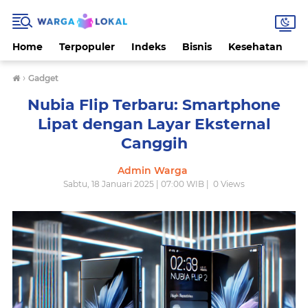
Home
Terpopuler
Indeks
Bisnis
Kesehatan
L
›
Gadget
Nubia Flip Terbaru: Smartphone
Lipat dengan Layar Eksternal
Canggih
Admin Warga
Sabtu, 18 Januari 2025 | 07:00 WIB |
0
Views