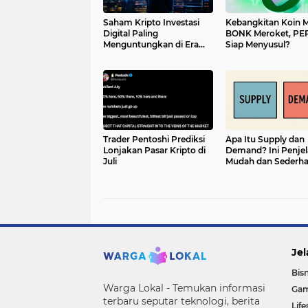
Saham Kripto Investasi
Kebangkitan Koin 
Digital Paling
BONK Meroket, PE
Menguntungkan di Era
Siap Menyusul?
Teknologi
Trader Pentoshi Prediksi
Apa Itu Supply dan
Lonjakan Pasar Kripto di
Demand? Ini Penjel
Juli
Mudah dan Sederh
Jel
Bisn
Warga Lokal - Temukan informasi
Gam
terbaru seputar teknologi, berita
Life