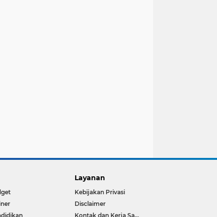
Layanan
dget
Kebijakan Privasi
iner
Disclaimer
didikan
Kontak dan Kerja Sama