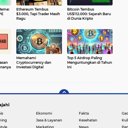
Meme:
Ethereum Tembus
Bitcoin Tembus
PE
$3.000, Tapi Trader Masih
US$112.000: Sejarah Baru
Ragu
di Dunia Kripto
Memahami
Top 5 Airdrop Paling
asan
Cryptocurrency dan
Menguntungkan di Tahun
ananya
Investasi Digital
Ini
ajahi
is
Ekonomi
Fakta
Ga
ing
Jasa & Layanan
Kesehatan
Kul
style
Marketing
News
Pen