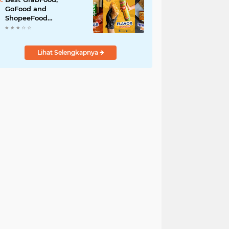
GoFood and
ShopeeFood
Restaurants in Bali for
All-Day Takeaway
Lihat Selengkapnya