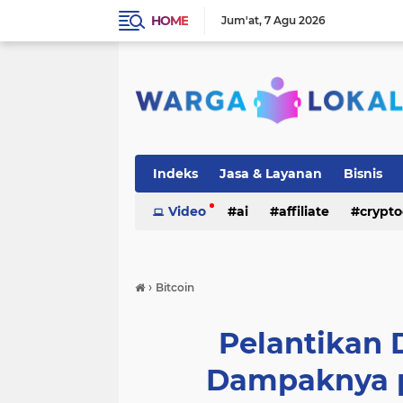
HOME
Jum'at
7 Agu 2026
Indeks
Jasa & Layanan
Bisnis
Video
ai
affiliate
crypto
›
Bitcoin
Pelantikan
Dampaknya p