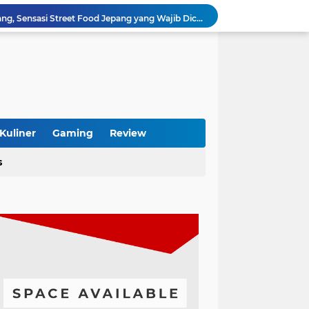
Ooyaki Takoyaki Karawang, Sensasi Street Food Jepang yang Wajib Dicoba
tainer 40 Feet yang Tepat Sesuai Kebutuhan
Pentingnya Service Rutin Daihatsu untuk Menjaga Performa Tetap Optimal
Pebisnis Furniture Kayu Jati Makin Dicari, Ini Alasan Konsumen Rela Bayar Mahal
Dokter Gigi Banjarmasin Terpercaya, Art Dental Office Solusi Senyum Sehat
Xiaomi HyperOS 4 Beta Dikabarkan Segera Dibuka, Begini Cara Daftar dan HP yang Didukung
s dan Boros Baterai? Begini Cara Mengatasinya
Cari Toko Sembako Terkenal di Semarang? Ini Rekomendasi yang Layak Dikunjungi
Kuliner
Gaming
Review
Folder Chat, Inbox Diprediksi Jauh Lebih Rapi
s
MacBook Bisa Pakai Microsoft Office Tanpa Ribet, Begini Cara Lengkapnya