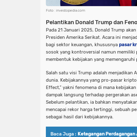
Foto : investopedia.com
Pelantikan Donald Trump dan Fen
Pada 21 Januari 2025, Donald Trump akan 
Presiden Amerika Serikat. Acara ini menja
bagi sektor keuangan, khususnya
pasar kr
sosok yang kontroversial namun memiliki
membentuk kebijakan yang memengaruhi p
Salah satu visi Trump adalah menjadikan A
dunia. Kebijakannya yang pro-pasar kript
Effect,” yakni fenomena di mana kebijak
dampak langsung terhadap pergerakan aset
Sebelum pelantikan, ia bahkan menyatakan
mencapai rekor harga tertinggi, sebuah p
sebagai hasil dari kebijakannya.
Baca Juga :
Ketegangan Perdagangan 