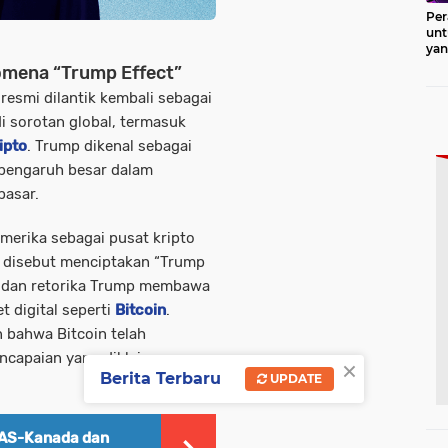
Per
unt
ya
Pro
omena “Trump Effect”
resmi dilantik kembali sebagai
di sorotan global, termasuk
ipto
. Trump dikenal sebagai
 pengaruh besar dalam
asar.
merika sebagai pusat kripto
o disebut menciptakan “Trump
an dan retorika Trump membawa
 digital seperti
Bitcoin
.
 bahwa Bitcoin telah
encapaian yang diklaimnya
×
Berita Terbaru
UPDATE
AS-Kanada dan