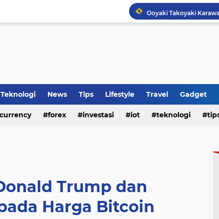
Tips Membeli Office Con
HP Baru Tapi Cepat Pana
Teknologi
News
Tips
Lifestyle
Travel
Gadget
WhatsApp Siapkan Fitur 
currency
forex
investasi
iot
teknologi
tip
 Donald Trump dan
ada Harga Bitcoin