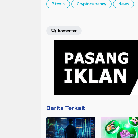
Bitcoin
Cryptocurrency
News
komentar
Berita Terkait