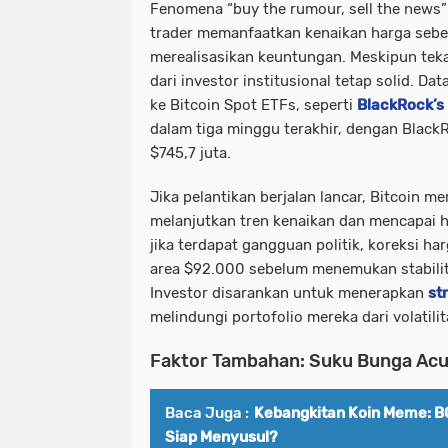
Fenomena “buy the rumour, sell the news” 
trader memanfaatkan kenaikan harga sebe
merealisasikan keuntungan. Meskipun teka
dari investor institusional tetap solid. D
ke Bitcoin Spot ETFs, seperti
BlackRock’s 
dalam tiga minggu terakhir, dengan Blac
$745,7 juta.
Jika pelantikan berjalan lancar, Bitcoin m
melanjutkan tren kenaikan dan mencapai h
jika terdapat gangguan politik, koreksi h
area $92.000 sebelum menemukan stabilita
Investor disarankan untuk menerapkan
st
melindungi portofolio mereka dari volatili
Faktor Tambahan: Suku Bunga Ac
Baca Juga :
Kebangkitan Koin Meme: B
Siap Menyusul?