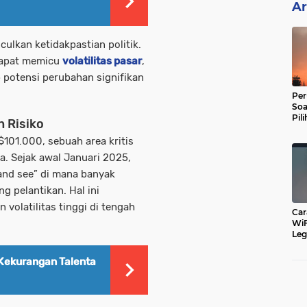
Ar
culkan ketidakpastian politik.
dapat memicu
volatilitas pasar
,
 potensi perubahan signifikan
Per
Soa
Pil
n Risiko
Dip
 $101.000, sebuah area kritis
a. Sejak awal Januari 2025,
nd see” di mana banyak
g pelantikan. Hal ini
volatilitas tinggi di tengah
Car
WiF
Leg
Cu
 Kekurangan Talenta