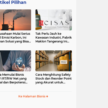
tikel Pilihan
usahaan Mulai Serius
Tak Perlu Jauh ke
l Emisi Karbon, Ini
Kawasan Industri, Pabrik
ihan Solusi yang Bisa
Maklon Tangerang Ini
ertimbangkan
Jadi Pilihan Pebisnis
Jabodetabek
a Memulai Bisnis
Cara Menghitung Safety
i RT/RW Net yang
Stock dan Reorder Point
al dan Berpotensi
yang Akurat untuk
an
Menghindari Kehabisan
Stok
Ke Halaman Bisnis