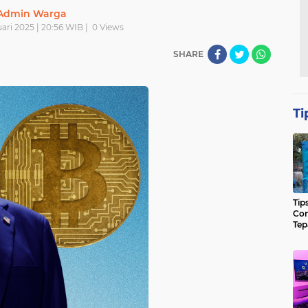
Admin Warga
ari 2025 | 20:56 WIB |
0
Views
SHARE
Ti
Tip
Con
Tep