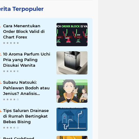
rita Terpopuler
Cara Menentukan
Order Block Valid di
Chart Forex
10 Aroma Parfum Uchi
Pria yang Paling
Disukai Wanita
Subaru Natsuki:
Pahlawan Bodoh atau
Jenius? Analisis
Karakter Re:Zero
Tips Saluran Drainase
di Rumah Bertingkat
Bebas Bising
Best GrabFood,