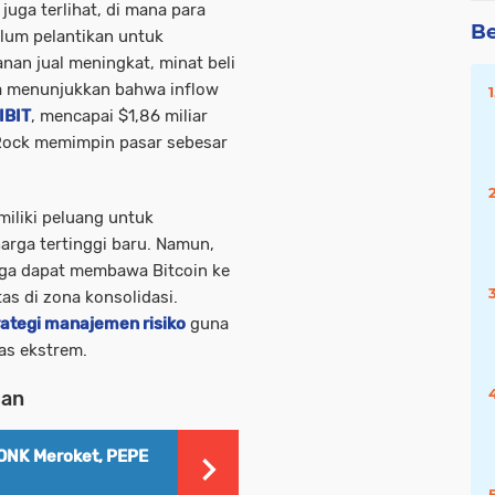
juga terlihat, di mana para
Be
lum pelantikan untuk
nan jual meningkat, minat beli
ata menunjukkan bahwa inflow
IBIT
, mencapai $1,86 miliar
kRock memimpin pasar sebesar
emiliki peluang untuk
arga tertinggi baru. Namun,
arga dapat membawa Bitcoin ke
s di zona konsolidasi.
rategi manajemen risiko
guna
tas ekstrem.
uan
ONK Meroket, PEPE