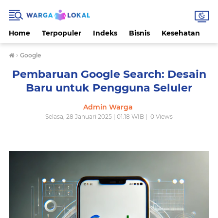
Home
Terpopuler
Indeks
Bisnis
Kesehatan
L
›
Google
Pembaruan Google Search: Desain
Baru untuk Pengguna Seluler
Admin Warga
Selasa, 28 Januari 2025 | 01:18 WIB |
0
Views