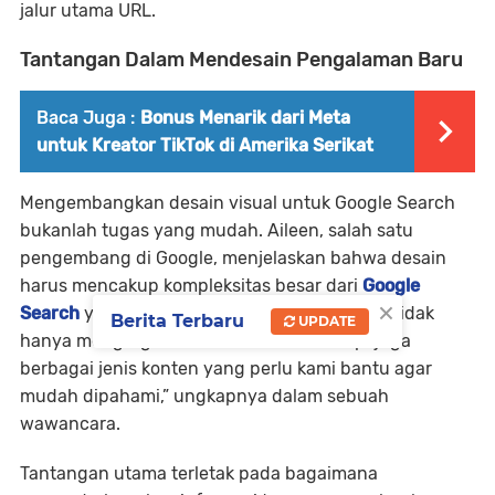
jalur utama URL.
Tantangan Dalam Mendesain Pengalaman Baru
Baca Juga :
Bonus Menarik dari Meta
untuk Kreator TikTok di Amerika Serikat
Mengembangkan desain visual untuk Google Search
bukanlah tugas yang mudah. Aileen, salah satu
pengembang di Google, menjelaskan bahwa desain
harus mencakup kompleksitas besar dari
Google
×
Search
yang telah berkembang pesat. “Kami tidak
Berita Terbaru
UPDATE
hanya mengorganisir halaman web, tetapi juga
berbagai jenis konten yang perlu kami bantu agar
mudah dipahami,” ungkapnya dalam sebuah
wawancara.
Tantangan utama terletak pada bagaimana