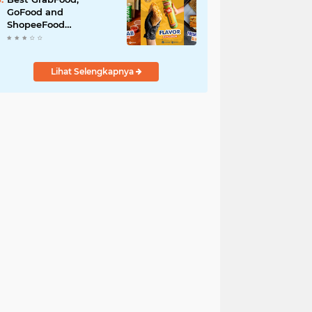
GoFood and
ShopeeFood
Restaurants in Bali for
All-Day Takeaway
Lihat Selengkapnya