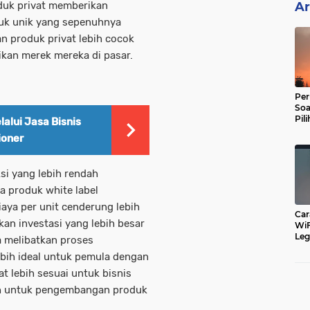
oduk privat memberikan
Ar
oduk unik yang sepenuhnya
an produk privat lebih cocok
ikan merek mereka di pasar.
Per
Soa
Pil
lalui Jasa Bisnis
Dip
ioner
ksi yang lebih rendah
a produk white label
iaya per unit cenderung lebih
Car
an investasi yang lebih besar
WiF
Leg
 melibatkan proses
Cu
lebih ideal untuk pemula dengan
t lebih sesuai untuk bisnis
ih untuk pengembangan produk