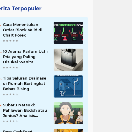
rita Terpopuler
Cara Menentukan
Order Block Valid di
Chart Forex
10 Aroma Parfum Uchi
Pria yang Paling
Disukai Wanita
Tips Saluran Drainase
di Rumah Bertingkat
Bebas Bising
Subaru Natsuki:
Pahlawan Bodoh atau
Jenius? Analisis
Karakter Re:Zero
Best GrabFood,