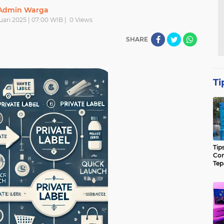
Admin Warga
uari 2025 | 07:00 WIB |
0
Views
SHARE
Ti
Tip
Con
Tep