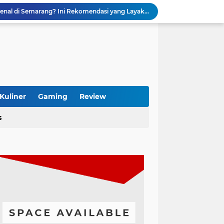
Cari Toko Sembako Terkenal di Semarang? Ini Rekomendasi yang Layak Dikunjungi
Folder Chat, Inbox Diprediksi Jauh Lebih Rapi
MacBook Bisa Pakai Microsoft Office Tanpa Ribet, Begini Cara Lengkapnya
Ooyaki Takoyaki Karawang, Sensasi Street Food Jepang yang Wajib Dicoba
tainer 40 Feet yang Tepat Sesuai Kebutuhan
Pentingnya Service Rutin Daihatsu untuk Menjaga Performa Tetap Optimal
Pebisnis Furniture Kayu Jati Makin Dicari, Ini Alasan Konsumen Rela Bayar Mahal
Dokter Gigi Banjarmasin Terpercaya, Art Dental Office Solusi Senyum Sehat
Kuliner
Gaming
Review
Tamanify, Jasa Taman Profesional untuk Rumah, Villa, Hotel & Perkantoran
s
s dan Boros Baterai? Begini Cara Mengatasinya