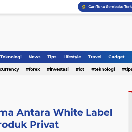
WhatsApp Siapkan Fitur 
Tips Membeli Office Con
Teknologi
News
Tips
Lifestyle
Travel
Gadget
currency
forex
investasi
iot
teknologi
tip
HP Baru Tapi Cepat Pana
ma Antara White Label
roduk Privat