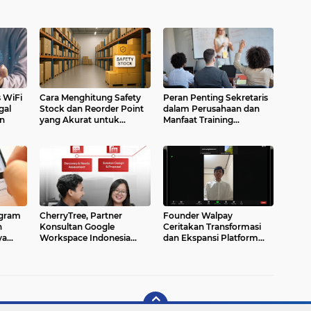
 WiFi
Cara Menghitung Safety
Peran Penting Sekretaris
gal
Stock dan Reorder Point
dalam Perusahaan dan
n
yang Akurat untuk
Manfaat Training
Menghindari Kehabisan
Sekretaris Eksekutif
Stok
agram
CherryTree, Partner
Founder Walpay
n
Konsultan Google
Ceritakan Transformasi
ya
Workspace Indonesia
dan Ekspansi Platform
Resmi & Berpengalaman
PPOB dari Jepang Lewat
Wawancara Zoom