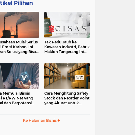
tikel Pilihan
usahaan Mulai Serius
Tak Perlu Jauh ke
l Emisi Karbon, Ini
Kawasan Industri, Pabrik
ihan Solusi yang Bisa
Maklon Tangerang Ini
ertimbangkan
Jadi Pilihan Pebisnis
Jabodetabek
a Memulai Bisnis
Cara Menghitung Safety
i RT/RW Net yang
Stock dan Reorder Point
al dan Berpotensi
yang Akurat untuk
an
Menghindari Kehabisan
Stok
Ke Halaman Bisnis