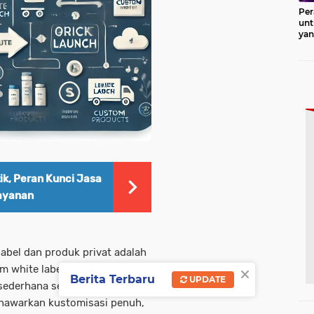
Per
unt
ya
Pro
ik, Peran Kunci Jasa
ayanan
abel dan produk privat adalah
×
am white label, produk sudah
Berita Terbaru
UPDATE
ederhana seperti logo atau
enawarkan kustomisasi penuh,