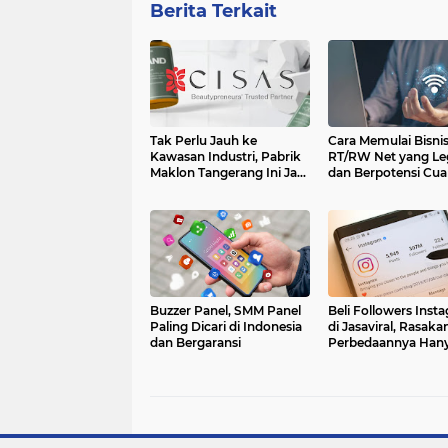
Berita Terkait
Tak Perlu Jauh ke
Cara Memulai Bisnis
Kawasan Industri, Pabrik
RT/RW Net yang Le
Maklon Tangerang Ini Jadi
dan Berpotensi Cua
Pilihan Pebisnis
Jabodetabek
Buzzer Panel, SMM Panel
Beli Followers Inst
Paling Dicari di Indonesia
di Jasaviral, Rasaka
dan Bergaransi
Perbedaannya Han
dalam 24 Jam!