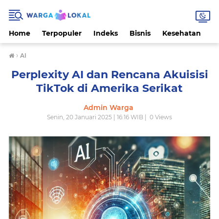
Home
Terpopuler
Indeks
Bisnis
Kesehatan
L
›
AI
Perplexity AI dan Rencana Akuisisi
TikTok di Amerika Serikat
Admin Warga
Senin, 20 Januari 2025 | 16:16 WIB |
0
Views