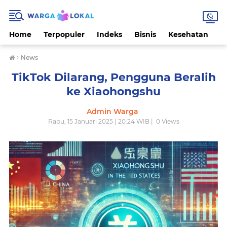
Home
Terpopuler
Indeks
Bisnis
Kesehatan
L
›
News
TikTok Dilarang, Pengguna Beralih
ke Xiaohongshu
Admin Warga
Rabu, 15 Januari 2025 | 20:24 WIB |
0
Views