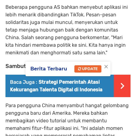
Beberapa pengguna AS bahkan menyebut aplikasi ini
lebih menarik dibandingkan TikTok. Pesan-pesan
solidaritas juga mulai muncul, menyerukan untuk
tetap menjaga hubungan baik dengan komunitas
China. Salah seorang pengguna berkomentar, "Mari
kita hindari membawa politik ke sini. Kita hanya ingin
menikmati dan menghormati satu sama lain."
×
Sambutan Positif dari Pengguna China
Berita Terbaru
UPDATE
Baca Juga :
Strategi Pemerintah Atasi
Kekurangan Talenta Digital di Indonesia
Para pengguna China menyambut hangat gelombang
pengguna baru dari Amerika. Mereka bahkan
membagikan video tutorial untuk membantu
memahami fitur-fitur aplikasi ini. "Ini adalah momen
bersejarah yang mempererat pemahaman lintas