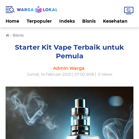
Home
Terpopuler
Indeks
Bisnis
Kesehatan
L
›
Bisnis
Starter Kit Vape Terbaik untuk
Pemula
Admin Warga
Jumat, 14 Februari 2025 | 07:00 WIB |
0
Views