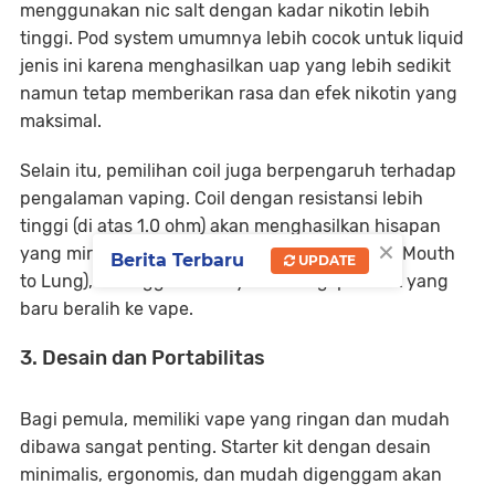
menggunakan nic salt dengan kadar nikotin lebih
tinggi. Pod system umumnya lebih cocok untuk liquid
jenis ini karena menghasilkan uap yang lebih sedikit
namun tetap memberikan rasa dan efek nikotin yang
maksimal.
Selain itu, pemilihan coil juga berpengaruh terhadap
pengalaman vaping. Coil dengan resistansi lebih
tinggi (di atas 1.0 ohm) akan menghasilkan hisapan
×
yang mirip dengan rokok konvensional (MTL – Mouth
Berita Terbaru
UPDATE
to Lung), sehingga lebih nyaman bagi perokok yang
baru beralih ke vape.
3. Desain dan Portabilitas
Bagi pemula, memiliki vape yang ringan dan mudah
dibawa sangat penting. Starter kit dengan desain
minimalis, ergonomis, dan mudah digenggam akan