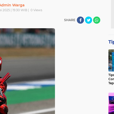
Admin Warga
ei 2025 | 19:30 WIB |
0
Views
SHARE
Ti
Tip
Con
Tep