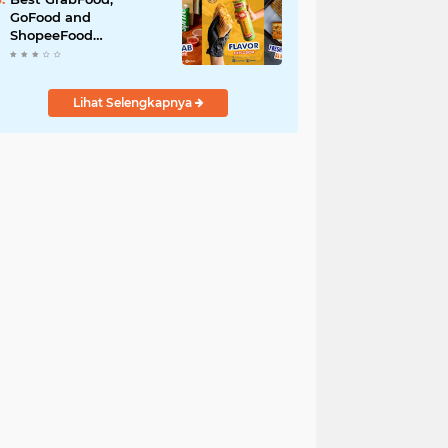
GoFood and
ShopeeFood
Restaurants in Bali for
All-Day Takeaway
Lihat Selengkapnya