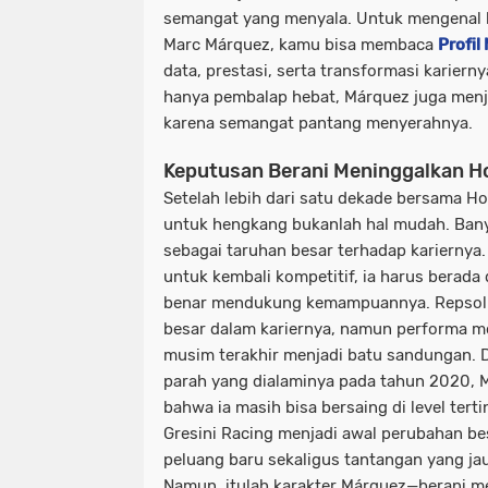
semangat yang menyala. Untuk mengenal l
Marc Márquez, kamu bisa membaca
Profil
data, prestasi, serta transformasi karierny
hanya pembalap hebat, Márquez juga menja
karena semangat pantang menyerahnya.
Keputusan Berani Meninggalkan H
Setelah lebih dari satu dekade bersama 
untuk hengkang bukanlah hal mudah. Banya
sebagai taruhan besar terhadap karierny
untuk kembali kompetitif, ia harus berada
benar mendukung kemampuannya. Repsol 
besar dalam kariernya, namun performa 
musim terakhir menjadi batu sandungan. D
parah yang dialaminya pada tahun 2020, 
bahwa ia masih bisa bersaing di level terti
Gresini Racing menjadi awal perubahan b
peluang baru sekaligus tantangan yang ja
Namun, itulah karakter Márquez—berani me