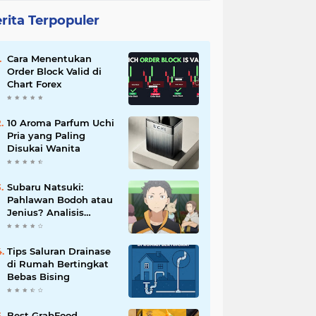
rita Terpopuler
Cara Menentukan
Order Block Valid di
Chart Forex
10 Aroma Parfum Uchi
Pria yang Paling
Disukai Wanita
Subaru Natsuki:
Pahlawan Bodoh atau
Jenius? Analisis
Karakter Re:Zero
Tips Saluran Drainase
di Rumah Bertingkat
Bebas Bising
Best GrabFood,