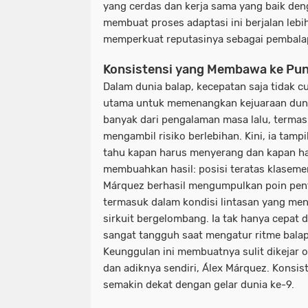
yang cerdas dan kerja sama yang baik deng
membuat proses adaptasi ini berjalan lebih
memperkuat reputasinya sebagai pembalap 
Konsistensi yang Membawa ke Pu
Dalam dunia balap, kecepatan saja tidak c
utama untuk memenangkan kejuaraan dunia
banyak dari pengalaman masa lalu, termasuk
mengambil risiko berlebihan. Kini, ia tampi
tahu kapan harus menyerang dan kapan ha
membuahkan hasil: posisi teratas klaseme
Márquez berhasil mengumpulkan poin penti
termasuk dalam kondisi lintasan yang men
sirkuit bergelombang. Ia tak hanya cepat di
sangat tangguh saat mengatur ritme bala
Keunggulan ini membuatnya sulit dikejar ol
dan adiknya sendiri, Álex Márquez. Konsis
semakin dekat dengan gelar dunia ke-9.