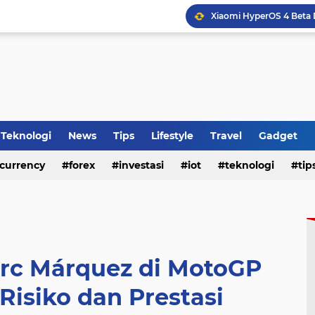
HP Baru Tapi Cepat Pana
WhatsApp Siapkan Fitur 
Tips Membeli Office Con
Teknologi
News
Tips
Lifestyle
Travel
Gadget
Top Up Mobile Legends 
currency
forex
investasi
iot
teknologi
tip
rc Márquez di MotoGP
Risiko dan Prestasi