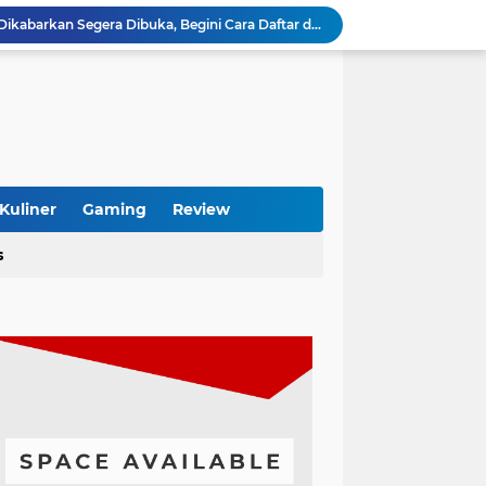
Xiaomi HyperOS 4 Beta Dikabarkan Segera Dibuka, Begini Cara Daftar dan HP yang Didukung
s dan Boros Baterai? Begini Cara Mengatasinya
Cari Toko Sembako Terkenal di Semarang? Ini Rekomendasi yang Layak Dikunjungi
Folder Chat, Inbox Diprediksi Jauh Lebih Rapi
MacBook Bisa Pakai Microsoft Office Tanpa Ribet, Begini Cara Lengkapnya
Ooyaki Takoyaki Karawang, Sensasi Street Food Jepang yang Wajib Dicoba
tainer 40 Feet yang Tepat Sesuai Kebutuhan
Pentingnya Service Rutin Daihatsu untuk Menjaga Performa Tetap Optimal
Pebisnis Furniture Kayu Jati Makin Dicari, Ini Alasan Konsumen Rela Bayar Mahal
Kuliner
Gaming
Review
Murah di Maingim, Diamond ML Terjangkau
s