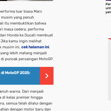
Per
unt
performa luar biasa Marc
ya
Pro
a musim yang penuh
kali itu membuktikan bahwa
ari masa cedera, performa
 dari Honda ke Ducati membuat
 Jika kamu ingin melihat
k musim ini,
cek halaman ini
.
 yang lebih matang menjadi
 di puncak persaingan MotoGP.
 di MotoGP 2025:
enuh warna. Dari menjadi
 di kelas premier hingga
a, semua telah dilalui dengan
rhatian dengan motor baru dan