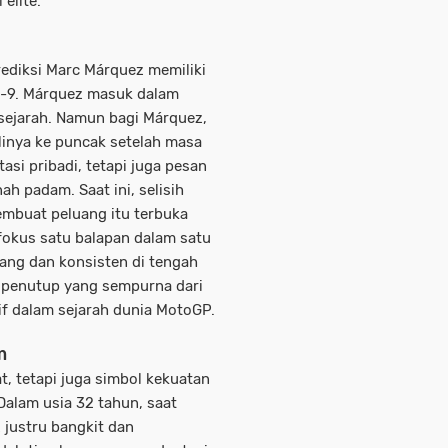
elite.
diksi Marc Márquez memiliki
ke-9. Márquez masuk dalam
sejarah. Namun bagi Márquez,
linya ke puncak setelah masa
asi pribadi, tetapi juga pesan
h padam. Saat ini, selisih
embuat peluang itu terbuka
 fokus satu balapan dalam satu
nang dan konsisten di tengah
di penutup yang sempurna dari
tif dalam sejarah dunia MotoGP.
m
, tetapi juga simbol kekuatan
alam usia 32 tahun, saat
justru bangkit dan