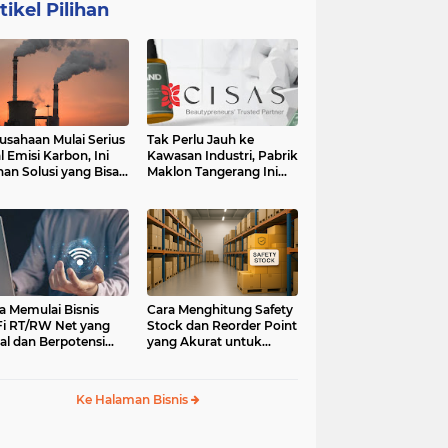
tikel Pilihan
usahaan Mulai Serius
Tak Perlu Jauh ke
l Emisi Karbon, Ini
Kawasan Industri, Pabrik
ihan Solusi yang Bisa
Maklon Tangerang Ini
ertimbangkan
Jadi Pilihan Pebisnis
Jabodetabek
a Memulai Bisnis
Cara Menghitung Safety
i RT/RW Net yang
Stock dan Reorder Point
al dan Berpotensi
yang Akurat untuk
an
Menghindari Kehabisan
Stok
Ke Halaman Bisnis