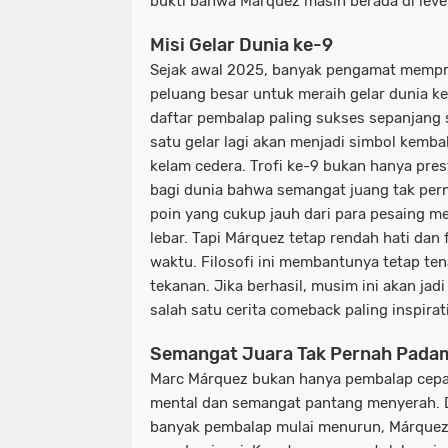
bukti bahwa Márquez masih berada di level 
Misi Gelar Dunia ke-9
Sejak awal 2025, banyak pengamat mempre
peluang besar untuk meraih gelar dunia 
daftar pembalap paling sukses sepanjang 
satu gelar lagi akan menjadi simbol kemba
kelam cedera. Trofi ke-9 bukan hanya prest
bagi dunia bahwa semangat juang tak perna
poin yang cukup jauh dari para pesaing m
lebar. Tapi Márquez tetap rendah hati dan
waktu. Filosofi ini membantunya tetap te
tekanan. Jika berhasil, musim ini akan ja
salah satu cerita comeback paling inspira
Semangat Juara Tak Pernah Pada
Marc Márquez bukan hanya pembalap cepat
mental dan semangat pantang menyerah. D
banyak pembalap mulai menurun, Márquez 