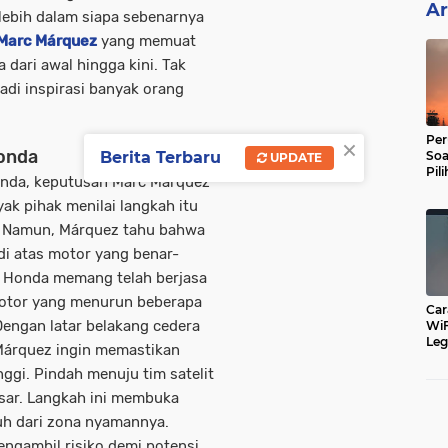
Ar
ebih dalam siapa sebenarnya
 Marc Márquez
yang memuat
a dari awal hingga kini. Tak
di inspirasi banyak orang
×
Per
onda
Soa
Berita Terbaru
UPDATE
Pil
Honda, keputusan Marc Márquez
Dip
k pihak menilai langkah itu
a. Namun, Márquez tahu bahwa
 di atas motor yang benar-
Honda memang telah berjasa
motor yang menurun beberapa
Car
engan latar belakang cedera
WiF
Leg
Márquez ingin memastikan
Cu
nggi. Pindah menuju tim satelit
esar. Langkah ini membuka
uh dari zona nyamannya.
ngambil risiko demi potensi