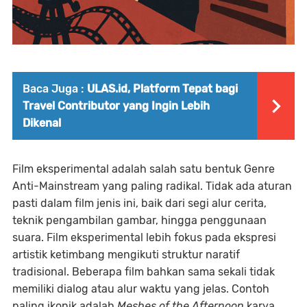
Baca Juga :
ULAS.id, Platform Tepat bagi
Travel Contributor yang Ingin Lebih
Dikenal
Film eksperimental adalah salah satu bentuk Genre
Anti-Mainstream yang paling radikal. Tidak ada aturan
pasti dalam film jenis ini, baik dari segi alur cerita,
teknik pengambilan gambar, hingga penggunaan
suara. Film eksperimental lebih fokus pada ekspresi
artistik ketimbang mengikuti struktur naratif
tradisional. Beberapa film bahkan sama sekali tidak
memiliki dialog atau alur waktu yang jelas. Contoh
paling ikonik adalah
Meshes of the Afternoon
karya