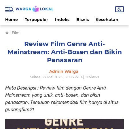
Home
Terpopuler
Indeks
Bisnis
Kesehatan
L
›
Film
Review Film Genre Anti-
Mainstream: Anti-Bosen dan Bikin
Penasaran
Admin Warga
Selasa, 27 Mei 2025 | 20:16 WIB |
0
Views
Meta Deskripsi : Review film dengan Genre Anti-
Mainstream yang unik, anti-bosen, dan bikin
penasaran. Temukan rekomendasi film hanya di situs
gudangfilm21