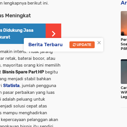
Ar
 lengkapnya berikut ini.
us Meningkat
is Didukung Jasa
kurat
×
Per
Soa
Berita Terbaru
UPDATE
Pil
akin intens. Tidak jarang
Dip
 retak, baterai bocor, atau
, mayoritas orang kini memilih
at
Bisnis Spare Part HP
begitu
ang menjadi stabil bahkan
ri
Statista
, jumlah pengguna
Car
n pasar perbaikan yang luas
WiF
Leg
ni adalah peluang untuk
Cu
njadi solusi cepat atas
nis mampu menghadirkan
, kepercayaan pelanggan akan
ngkauan bisnis itu sendiri.