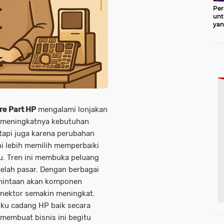
Per
unt
ya
Pro
re Part HP
mengalami lonjakan
a meningkatnya kebutuhan
tapi juga karena perubahan
ni lebih memilih memperbaiki
. Tren ini membuka peluang
celah pasar. Dengan berbagai
rmintaan akan komponen
 konektor semakin meningkat.
uku cadang HP baik secara
 membuat bisnis ini begitu