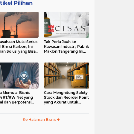
tikel Pilihan
usahaan Mulai Serius
Tak Perlu Jauh ke
l Emisi Karbon, Ini
Kawasan Industri, Pabrik
ihan Solusi yang Bisa
Maklon Tangerang Ini
ertimbangkan
Jadi Pilihan Pebisnis
Jabodetabek
a Memulai Bisnis
Cara Menghitung Safety
i RT/RW Net yang
Stock dan Reorder Point
al dan Berpotensi
yang Akurat untuk
an
Menghindari Kehabisan
Stok
Ke Halaman Bisnis