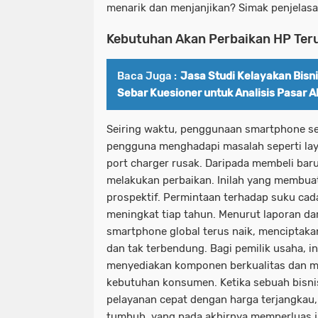
menarik dan menjanjikan? Simak penjelasan
Kebutuhan Akan Perbaikan HP Ter
Baca Juga :
Jasa Studi Kelayakan Bisn
Sebar Kuesioner untuk Analisis Pasar A
Seiring waktu, penggunaan smartphone sem
pengguna menghadapi masalah seperti layar
port charger rusak. Daripada membeli baru
melakukan perbaikan. Inilah yang membu
prospektif. Permintaan terhadap suku cad
meningkat tiap tahun. Menurut laporan da
smartphone global terus naik, menciptaka
dan tak terbendung. Bagi pemilik usaha, i
menyediakan komponen berkualitas dan me
kebutuhan konsumen. Ketika sebuah bis
pelayanan cepat dengan harga terjangkau
tumbuh, yang pada akhirnya memperluas ja