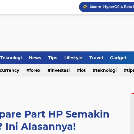
HP Baru Tapi Cepat Pana
WhatsApp Siapkan Fitur 
Tips Membeli Office Con
Teknologi
News
Tips
Lifestyle
Travel
Gadget
currency
forex
investasi
iot
teknologi
tip
Spare Part HP Semakin
 Ini Alasannya!