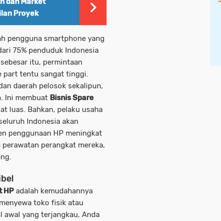
n dan Market
lan Proyek
lah pengguna smartphone yang
 dari 75% penduduk Indonesia
ebesar itu, permintaan
part tentu sangat tinggi.
 dan daerah pelosok sekalipun,
a. Ini membuat
Bisnis Spare
at luas. Bahkan, pelaku usaha
seluruh Indonesia akan
tren penggunaan HP meningkat
 perawatan perangkat mereka,
ang.
ibel
t HP
adalah kemudahannya
 menyewa toko fisik atau
l awal yang terjangkau, Anda