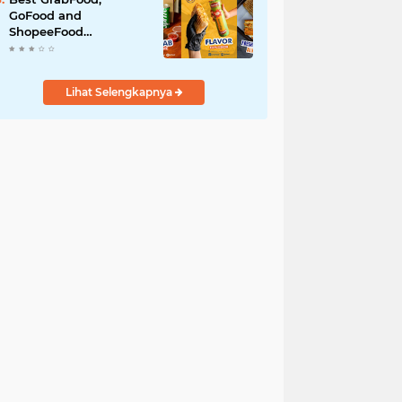
GoFood and
ShopeeFood
Restaurants in Bali for
All-Day Takeaway
Lihat Selengkapnya