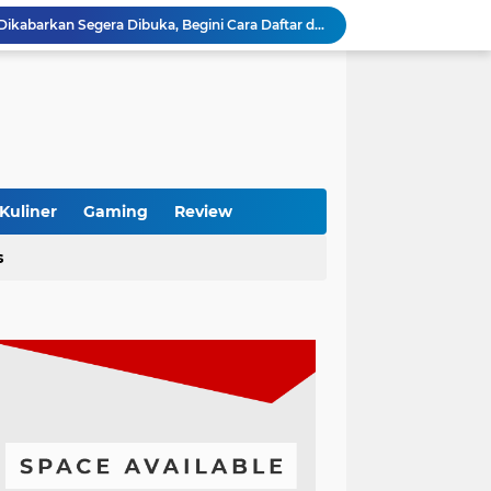
Xiaomi HyperOS 4 Beta Dikabarkan Segera Dibuka, Begini Cara Daftar dan HP yang Didukung
s dan Boros Baterai? Begini Cara Mengatasinya
Cari Toko Sembako Terkenal di Semarang? Ini Rekomendasi yang Layak Dikunjungi
Folder Chat, Inbox Diprediksi Jauh Lebih Rapi
MacBook Bisa Pakai Microsoft Office Tanpa Ribet, Begini Cara Lengkapnya
Ooyaki Takoyaki Karawang, Sensasi Street Food Jepang yang Wajib Dicoba
tainer 40 Feet yang Tepat Sesuai Kebutuhan
Pentingnya Service Rutin Daihatsu untuk Menjaga Performa Tetap Optimal
Kuliner
Gaming
Review
Pebisnis Furniture Kayu Jati Makin Dicari, Ini Alasan Konsumen Rela Bayar Mahal
s
Dokter Gigi Banjarmasin Terpercaya, Art Dental Office Solusi Senyum Sehat