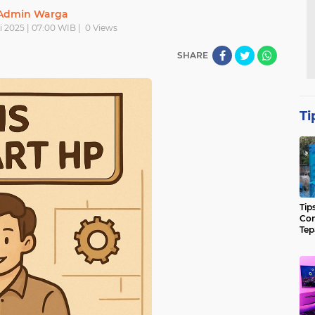
Admin Warga
li 2025 | 07:00 WIB |
0
Views
SHARE
Ti
Tip
Con
Tep