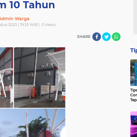
m 10 Tahun
Admin Warga
tus 2025 | 19:33 WIB |
0
Views
SHARE
Ti
Tip
Con
Tep