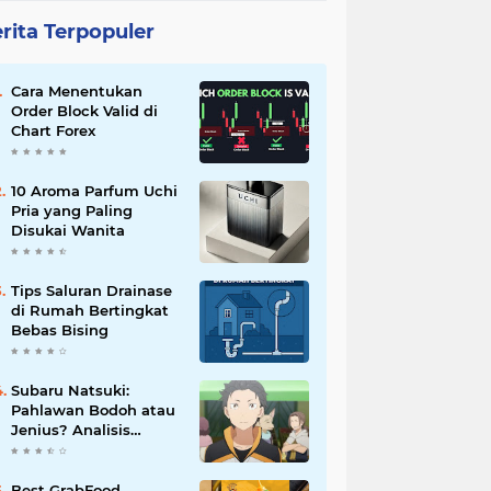
rita Terpopuler
Cara Menentukan
Order Block Valid di
Chart Forex
10 Aroma Parfum Uchi
Pria yang Paling
Disukai Wanita
Tips Saluran Drainase
di Rumah Bertingkat
Bebas Bising
Subaru Natsuki:
Pahlawan Bodoh atau
Jenius? Analisis
Karakter Re:Zero
Best GrabFood,