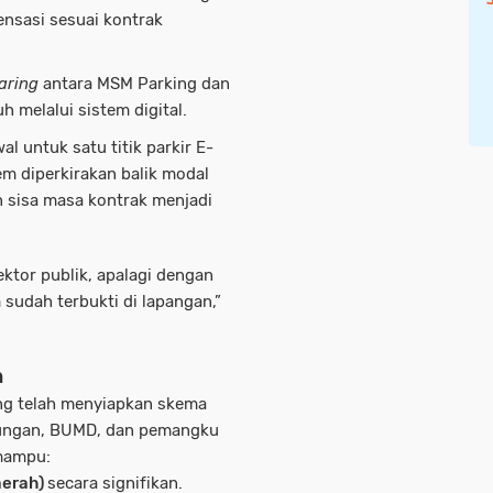
nsasi sesuai kontrak
aring
antara MSM Parking dan
h melalui sistem digital.
al untuk satu titik parkir E-
em diperkirakan balik modal
n sisa masa kontrak menjadi
ektor publik, apalagi dengan
m sudah terbukti di lapangan,”
h
king telah menyiapkan skema
bungan, BUMD, dan pemangku
 mampu:
aerah)
secara signifikan.