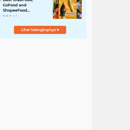
GoFood and
ShopeeFood
Restaurants in Bali for
All-Day Takeaway
Lihat Selengkapnya