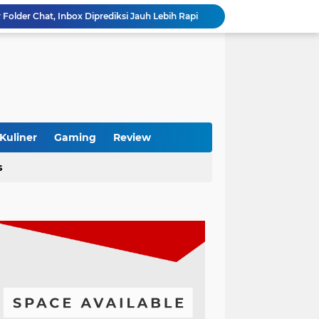
Folder Chat, Inbox Diprediksi Jauh Lebih Rapi
MacBook Bisa Pakai Microsoft Office Tanpa Ribet, Begini Cara Lengkapnya
Ooyaki Takoyaki Karawang, Sensasi Street Food Jepang yang Wajib Dicoba
tainer 40 Feet yang Tepat Sesuai Kebutuhan
Pentingnya Service Rutin Daihatsu untuk Menjaga Performa Tetap Optimal
Pebisnis Furniture Kayu Jati Makin Dicari, Ini Alasan Konsumen Rela Bayar Mahal
Dokter Gigi Banjarmasin Terpercaya, Art Dental Office Solusi Senyum Sehat
Tamanify, Jasa Taman Profesional untuk Rumah, Villa, Hotel & Perkantoran
Kuliner
Gaming
Review
s dan Boros Baterai? Begini Cara Mengatasinya
s
Cari Toko Sembako Terkenal di Semarang? Ini Rekomendasi yang Layak Dikunjungi