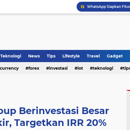
WhatsApp Siapkan Fitur 
Tips Membeli Office Con
Teknologi
News
Tips
Lifestyle
Travel
Gadget
HP Baru Tapi Cepat Pana
currency
forex
investasi
iot
teknologi
tip
up Berinvestasi Besar
kir, Targetkan IRR 20%