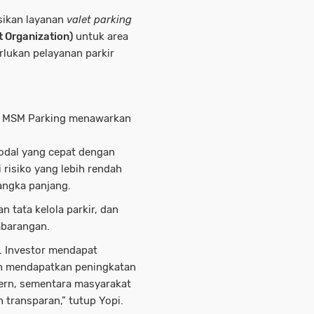
sikan layanan
valet parking
t Organization)
untuk area
lukan pelayanan parkir
ir MSM Parking menawarkan
odal yang cepat dengan
 risiko yang lebih rendah
angka panjang.
n tata kelola parkir, dan
mbarangan.
e. Investor mendapat
ah mendapatkan peningkatan
dern, sementara masyarakat
 transparan,” tutup Yopi.