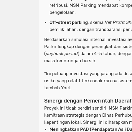
retribusi. MSM Parking mendapat kompe
pengelolaan.
Off-street parking
: skema
Net Profit Sh
pemilik lahan, dengan transparansi penu
Berdasarkan simulasi internal, investasi aw
Parkir lengkap dengan perangkat dan sist
(
payback period
) dalam 4–5 tahun, denga
masa keuntungan bersih.
“Ini peluang investasi yang jarang ada di s
risiko yang relatif terkendali karena siste
tambah Yoel.
Sinergi dengan Pemerintah Daera
Proyek ini tidak berdiri sendiri. MSM Par
kemitraan strategis dengan Dinas Perhu
kepentingan lokal. Sinergi ini diharapkan
Meningkatkan PAD (Pendapatan Asli D