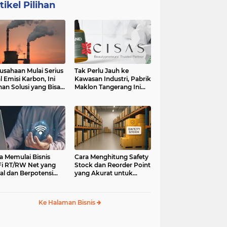
tikel Pilihan
usahaan Mulai Serius
Tak Perlu Jauh ke
l Emisi Karbon, Ini
Kawasan Industri, Pabrik
ihan Solusi yang Bisa
Maklon Tangerang Ini
ertimbangkan
Jadi Pilihan Pebisnis
Jabodetabek
a Memulai Bisnis
Cara Menghitung Safety
i RT/RW Net yang
Stock dan Reorder Point
al dan Berpotensi
yang Akurat untuk
an
Menghindari Kehabisan
Stok
Ke Halaman Bisnis