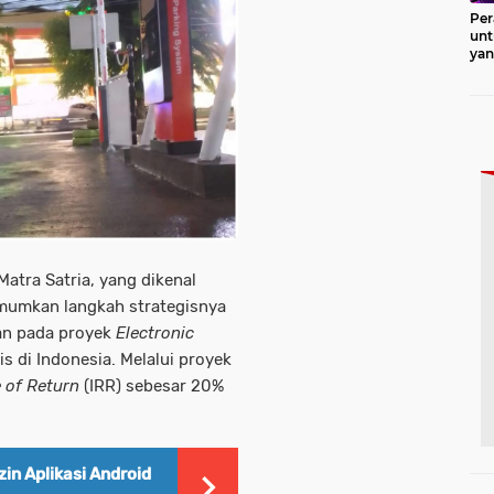
Per
unt
ya
Pro
atra Satria, yang dikenal
mumkan langkah strategisnya
kan pada proyek
Electronic
is di Indonesia. Melalui proyek
e of Return
(IRR) sebesar 20%
zin Aplikasi Android