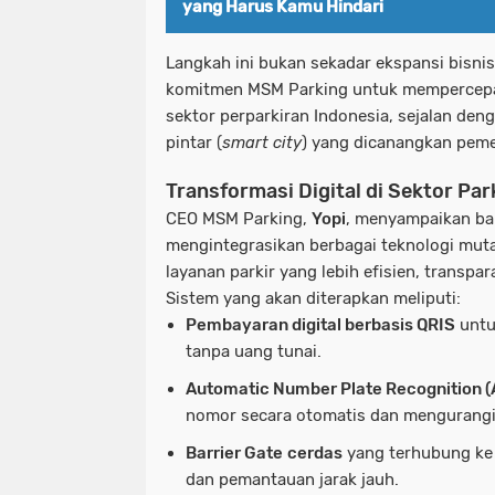
yang Harus Kamu Hindari
Langkah ini bukan sekadar ekspansi bisnis
komitmen MSM Parking untuk mempercepat
sektor perparkiran Indonesia, sejalan d
pintar (
smart city
) yang dicanangkan peme
Transformasi Digital di Sektor Par
CEO MSM Parking,
Yopi
, menyampaikan b
mengintegrasikan berbagai teknologi mut
layanan parkir yang lebih efisien, transp
Sistem yang akan diterapkan meliputi:
Pembayaran digital berbasis QRIS
untu
tanpa uang tunai.
Automatic Number Plate Recognition 
nomor secara otomatis dan mengurangi r
Barrier Gate
cerdas
yang terhubung k
dan pemantauan jarak jauh.