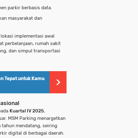
n parkir berbasis data.
ikan masyarakat dan
 lokasi implementasi awal
t perbelanjaan, rumah sakit
g, dan simpul transportasi
han Tepat untuk Kamu
asional
 pada
Kuartal IV 2025
,
esar. MSM Parking menargetkan
 tahun mendatang, seiring
ir digital di berbagai daerah.