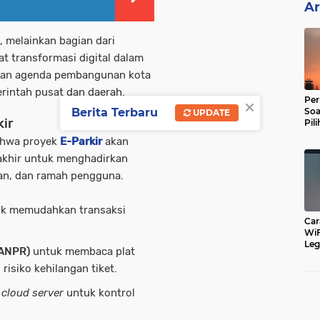
Ar
, melainkan bagian dari
 transformasi digital dalam
engan agenda pembangunan kota
rintah pusat dan daerah.
×
Per
Soa
Berita Terbaru
UPDATE
kir
Pil
Dip
ahwa proyek
E-Parkir
akan
akhir untuk menghadirkan
aran, dan ramah pengguna.
k memudahkan transaksi
Car
WiF
Leg
(ANPR)
untuk membaca plat
Cu
isiko kehilangan tiket.
e
cloud server
untuk kontrol