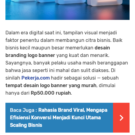
Dalam era digital saat ini, tampilan visual menjadi
faktor penentu dalam membangun citra bisnis. Baik
bisnis kecil maupun besar memerlukan
desain
branding logo banner
yang kuat dan menarik.
Sayangnya, banyak pelaku usaha masih beranggapan
bahwa jasa seperti ini mahal dan sulit diakses. Di
sinilah
Pekerja.com
hadir sebagai solusi — sebuah
tempat desain logo banner yang murah
, dimulai
hanya dari
Rp50.000 rupiah
.
Baca Juga :
Rahasia Brand Viral, Mengapa
Efisiensi Konversi Menjadi Kunci Utama
Scaling Bisnis