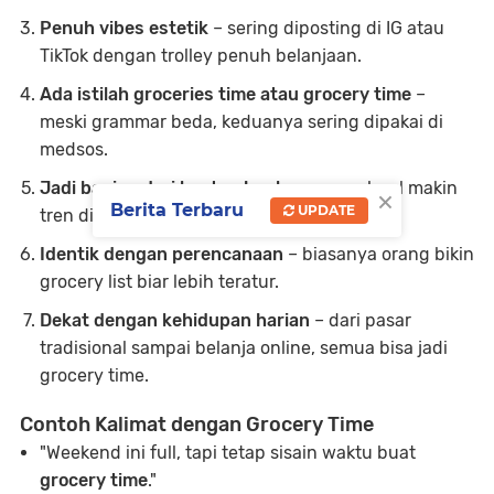
Penuh vibes estetik
– sering diposting di IG atau
TikTok dengan trolley penuh belanjaan.
Ada istilah groceries time atau grocery time
–
meski grammar beda, keduanya sering dipakai di
medsos.
Jadi bagian dari konten haul
– grocery haul makin
×
Berita Terbaru
UPDATE
tren di YouTube.
Identik dengan perencanaan
– biasanya orang bikin
grocery list biar lebih teratur.
Dekat dengan kehidupan harian
– dari pasar
tradisional sampai belanja online, semua bisa jadi
grocery time.
Contoh Kalimat dengan Grocery Time
"Weekend ini full, tapi tetap sisain waktu buat
grocery time
."