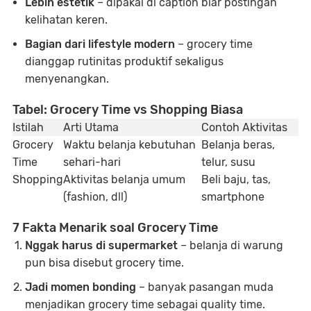
Lebih estetik
– dipakai di caption biar postingan
kelihatan keren.
Bagian dari lifestyle modern
– grocery time
dianggap rutinitas produktif sekaligus
menyenangkan.
Tabel: Grocery Time vs Shopping Biasa
Istilah
Arti Utama
Contoh Aktivitas
Grocery
Waktu belanja kebutuhan
Belanja beras,
Time
sehari-hari
telur, susu
Shopping
Aktivitas belanja umum
Beli baju, tas,
(fashion, dll)
smartphone
7 Fakta Menarik soal Grocery Time
Nggak harus di supermarket
– belanja di warung
pun bisa disebut grocery time.
Jadi momen bonding
– banyak pasangan muda
menjadikan grocery time sebagai quality time.