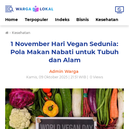
Home
Terpopuler
Indeks
Bisnis
Kesehatan
L
›
Kesehatan
1 November Hari Vegan Sedunia:
Pola Makan Nabati untuk Tubuh
dan Alam
Admin Warga
Kamis, 09 Oktober 2025 | 21:51 WIB |
0
Views