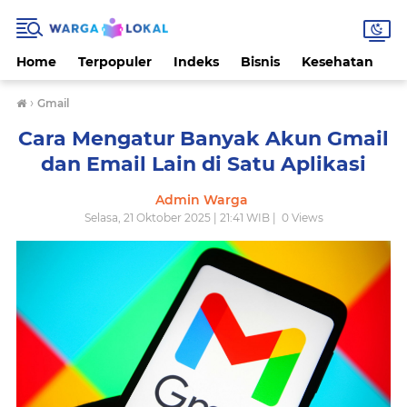
Home
Terpopuler
Indeks
Bisnis
Kesehatan
L
›
Gmail
Cara Mengatur Banyak Akun Gmail
dan Email Lain di Satu Aplikasi
Admin Warga
Selasa, 21 Oktober 2025 | 21:41 WIB |
0
Views