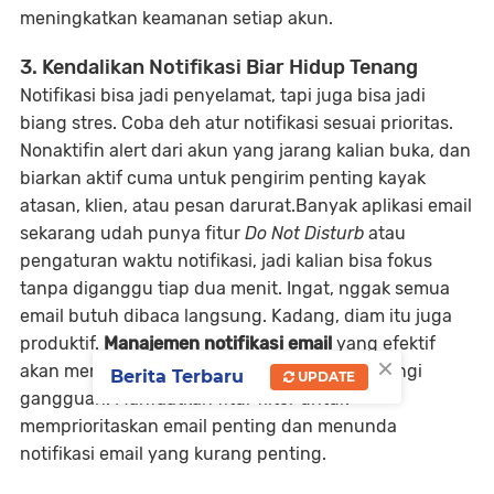
meningkatkan keamanan setiap akun.
3. Kendalikan Notifikasi Biar Hidup Tenang
Notifikasi bisa jadi penyelamat, tapi juga bisa jadi
biang stres. Coba deh atur notifikasi sesuai prioritas.
Nonaktifin alert dari akun yang jarang kalian buka, dan
biarkan aktif cuma untuk pengirim penting kayak
atasan, klien, atau pesan darurat.Banyak aplikasi email
sekarang udah punya fitur
Do Not Disturb
atau
pengaturan waktu notifikasi, jadi kalian bisa fokus
tanpa diganggu tiap dua menit. Ingat, nggak semua
email butuh dibaca langsung. Kadang, diam itu juga
produktif.
Manajemen notifikasi email
yang efektif
×
akan membantu menjaga fokus dan mengurangi
Berita Terbaru
UPDATE
gangguan. Manfaatkan fitur filter untuk
memprioritaskan email penting dan menunda
notifikasi email yang kurang penting.