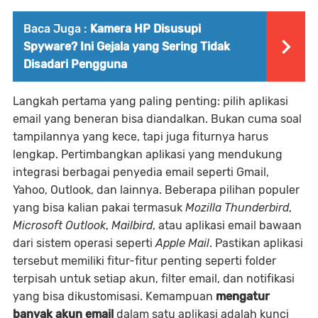
Baca Juga :
Kamera HP Disusupi
Spyware? Ini Gejala yang Sering Tidak
Disadari Pengguna
Langkah pertama yang paling penting: pilih aplikasi
email yang beneran bisa diandalkan. Bukan cuma soal
tampilannya yang kece, tapi juga fiturnya harus
lengkap. Pertimbangkan aplikasi yang mendukung
integrasi berbagai penyedia email seperti Gmail,
Yahoo, Outlook, dan lainnya. Beberapa pilihan populer
yang bisa kalian pakai termasuk
Mozilla Thunderbird
,
Microsoft Outlook
,
Mailbird
, atau aplikasi email bawaan
dari sistem operasi seperti
Apple Mail
. Pastikan aplikasi
tersebut memiliki fitur-fitur penting seperti folder
terpisah untuk setiap akun, filter email, dan notifikasi
yang bisa dikustomisasi. Kemampuan
mengatur
banyak akun email
dalam satu aplikasi adalah kunci