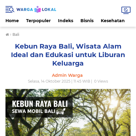
Home
Terpopuler
Indeks
Bisnis
Kesehatan
L
›
Bali
Kebun Raya Bali, Wisata Alam
Ideal dan Edukasi untuk Liburan
Keluarga
Admin Warga
Selasa, 14 Oktober 2025 | 11:45 WIB |
0
Views