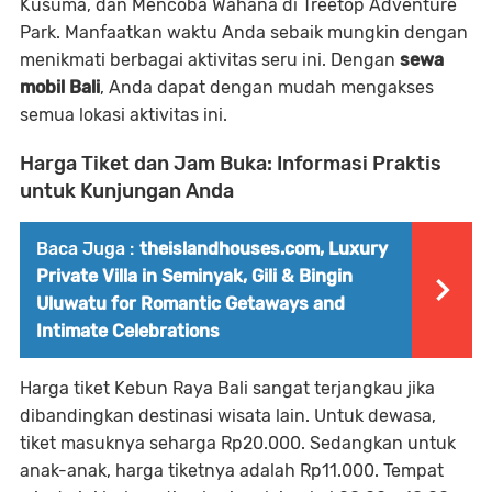
Kusuma, dan Mencoba Wahana di Treetop Adventure
Park. Manfaatkan waktu Anda sebaik mungkin dengan
menikmati berbagai aktivitas seru ini. Dengan
sewa
mobil Bali
, Anda dapat dengan mudah mengakses
semua lokasi aktivitas ini.
Harga Tiket dan Jam Buka: Informasi Praktis
untuk Kunjungan Anda
Baca Juga :
theislandhouses.com, Luxury
Private Villa in Seminyak, Gili & Bingin
Uluwatu for Romantic Getaways and
Intimate Celebrations
Harga tiket Kebun Raya Bali sangat terjangkau jika
dibandingkan destinasi wisata lain. Untuk dewasa,
tiket masuknya seharga Rp20.000. Sedangkan untuk
anak-anak, harga tiketnya adalah Rp11.000. Tempat