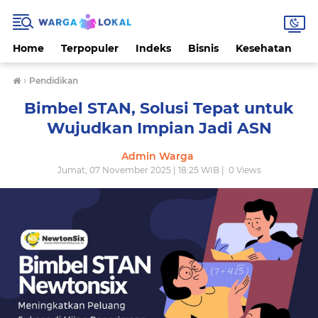
Home
Terpopuler
Indeks
Bisnis
Kesehatan
L
›
Pendidikan
Bimbel STAN, Solusi Tepat untuk
Wujudkan Impian Jadi ASN
Admin Warga
Jumat, 07 November 2025 | 18:25 WIB |
0
Views