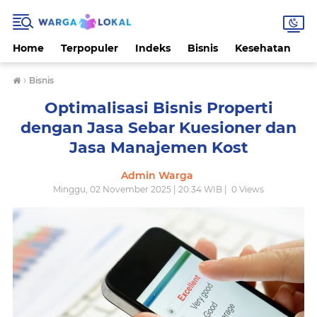
Home
Terpopuler
Indeks
Bisnis
Kesehatan
L
›
Bisnis
Optimalisasi Bisnis Properti
dengan Jasa Sebar Kuesioner dan
Jasa Manajemen Kost
Admin Warga
Minggu, 02 November 2025 | 20:34 WIB |
0
Views