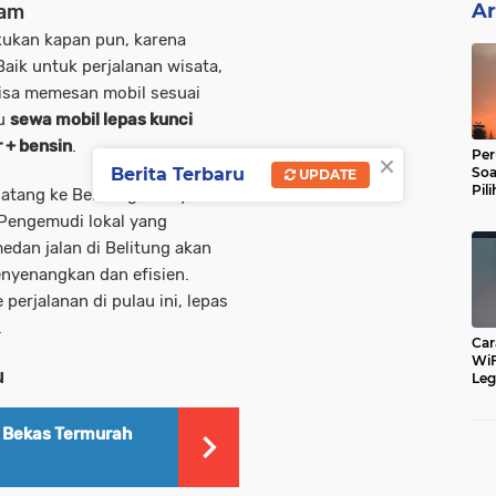
Ar
Jam
kukan kapan pun, karena
 Baik untuk perjalanan wisata,
bisa memesan mobil sesuai
tu
sewa mobil lepas kunci
 + bensin
.
×
Per
Soa
Berita Terbaru
UPDATE
Pil
datang ke Belitung, menyewa
Dip
 Pengemudi lokal yang
dan jalan di Belitung akan
nyenangkan dan efisien.
perjalanan di pulau ini,
lepas
.
Car
WiF
u
Leg
Cu
c Bekas Termurah