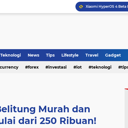
HP Baru Tapi Cepat Pana
WhatsApp Siapkan Fitur 
Tips Membeli Office Con
Teknologi
News
Tips
Lifestyle
Travel
Gadget
currency
forex
investasi
iot
teknologi
tip
Top Up Mobile Legends 
Belitung Murah dan
lai dari 250 Ribuan!