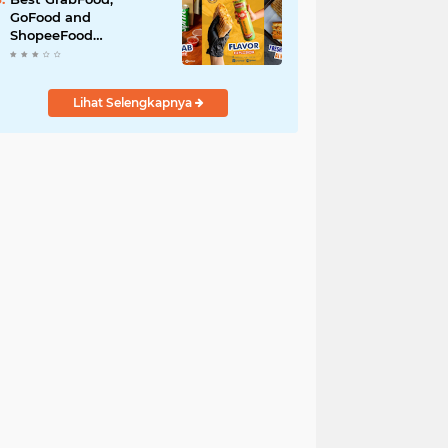
GoFood and
ShopeeFood
Restaurants in Bali for
All-Day Takeaway
Lihat Selengkapnya