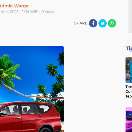
Admin Warga
ber 2025 | 21:14 WIB |
0
Views
SHARE
Ti
Tip
Con
Tep