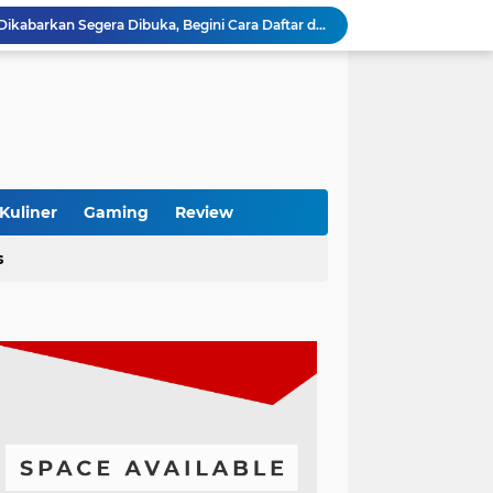
Xiaomi HyperOS 4 Beta Dikabarkan Segera Dibuka, Begini Cara Daftar dan HP yang Didukung
s dan Boros Baterai? Begini Cara Mengatasinya
Cari Toko Sembako Terkenal di Semarang? Ini Rekomendasi yang Layak Dikunjungi
Folder Chat, Inbox Diprediksi Jauh Lebih Rapi
MacBook Bisa Pakai Microsoft Office Tanpa Ribet, Begini Cara Lengkapnya
Ooyaki Takoyaki Karawang, Sensasi Street Food Jepang yang Wajib Dicoba
tainer 40 Feet yang Tepat Sesuai Kebutuhan
Pentingnya Service Rutin Daihatsu untuk Menjaga Performa Tetap Optimal
Kuliner
Gaming
Review
Pebisnis Furniture Kayu Jati Makin Dicari, Ini Alasan Konsumen Rela Bayar Mahal
s
Murah di Maingim, Diamond ML Terjangkau