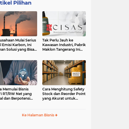
tikel Pilihan
usahaan Mulai Serius
Tak Perlu Jauh ke
l Emisi Karbon, Ini
Kawasan Industri, Pabrik
ihan Solusi yang Bisa
Maklon Tangerang Ini
ertimbangkan
Jadi Pilihan Pebisnis
Jabodetabek
a Memulai Bisnis
Cara Menghitung Safety
i RT/RW Net yang
Stock dan Reorder Point
al dan Berpotensi
yang Akurat untuk
an
Menghindari Kehabisan
Stok
Ke Halaman Bisnis