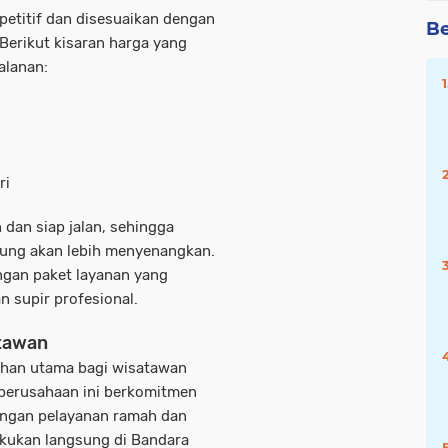
etitif dan disesuaikan dengan
Be
Berikut kisaran harga yang
alanan:
ri
 dan siap jalan, sehingga
itung akan lebih menyenangkan.
ngan paket layanan yang
an
supir profesional
.
atawan
lihan utama bagi wisatawan
 perusahaan ini berkomitmen
dengan pelayanan ramah dan
lakukan langsung di Bandara