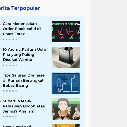
rita Terpopuler
Cara Menentukan
Order Block Valid di
Chart Forex
10 Aroma Parfum Uchi
Pria yang Paling
Disukai Wanita
Tips Saluran Drainase
di Rumah Bertingkat
Bebas Bising
Subaru Natsuki:
Pahlawan Bodoh atau
Jenius? Analisis
Karakter Re:Zero
Best GrabFood,