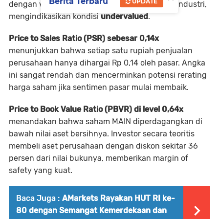
Berita Terbaru
UPDATE
dengan valuasi yang jauh di bawah rata-rata industri,
mengindikasikan kondisi
undervalued
.
Price to Sales Ratio (PSR) sebesar 0,14x
menunjukkan bahwa setiap satu rupiah penjualan
perusahaan hanya dihargai Rp 0,14 oleh pasar. Angka
ini sangat rendah dan mencerminkan potensi rerating
harga saham jika sentimen pasar mulai membaik.
Price to Book Value Ratio (PBVR) di level 0,64x
menandakan bahwa saham MAIN diperdagangkan di
bawah nilai aset bersihnya. Investor secara teoritis
membeli aset perusahaan dengan diskon sekitar 36
persen dari nilai bukunya, memberikan margin of
safety yang kuat.
Baca Juga :
AMarkets Rayakan HUT RI ke-
80 dengan Semangat Kemerdekaan dan