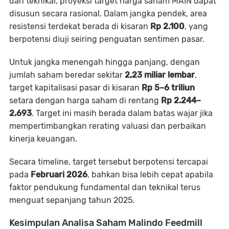
dan teknikal, proyeksi target harga saham MAIN dapat
disusun secara rasional. Dalam jangka pendek, area
resistensi terdekat berada di kisaran
Rp 2.100
, yang
berpotensi diuji seiring penguatan sentimen pasar.
Untuk jangka menengah hingga panjang, dengan
jumlah saham beredar sekitar
2,23 miliar lembar
,
target kapitalisasi pasar di kisaran
Rp 5–6 triliun
setara dengan harga saham di rentang
Rp 2.244–
2.693
. Target ini masih berada dalam batas wajar jika
mempertimbangkan rerating valuasi dan perbaikan
kinerja keuangan.
Secara timeline, target tersebut berpotensi tercapai
pada
Februari 2026
, bahkan bisa lebih cepat apabila
faktor pendukung fundamental dan teknikal terus
menguat sepanjang tahun 2025.
Kesimpulan Analisa Saham Malindo Feedmill