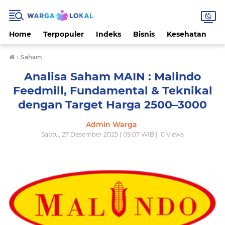
Home
Terpopuler
Indeks
Bisnis
Kesehatan
L
›
Saham
Analisa Saham MAIN : Malindo
Feedmill, Fundamental & Teknikal
dengan Target Harga 2500–3000
Admin Warga
Sabtu, 27 Desember 2025 | 09:07 WIB |
0
Views