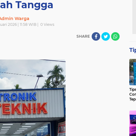
ah Tangga
Admin Warga
uari 2026 | 11:58 WIB |
0
Views
SHARE
Ti
Tip
Con
Tep