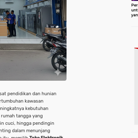
Per
unt
ya
Pro
usat pendidikan dan hunian
ertumbuhan kawasan
ningkatnya kebutuhan
k rumah tangga yang
sin cuci, hingga pendingin
nting dalam menunjang