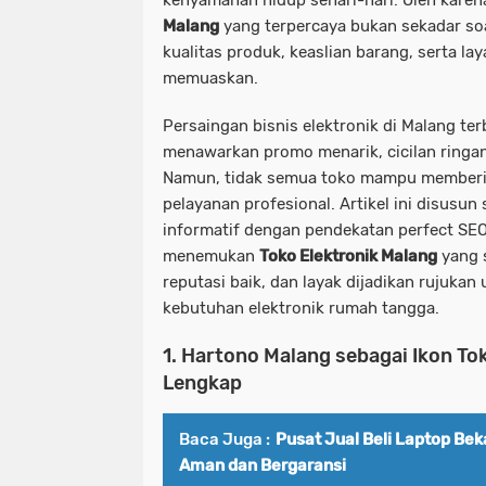
kenyamanan hidup sehari-hari. Oleh karen
Malang
yang terpercaya bukan sekadar soa
kualitas produk, keaslian barang, serta la
memuaskan.
Persaingan bisnis elektronik di Malang ter
menawarkan promo menarik, cicilan ringa
Namun, tidak semua toko mampu memberik
pelayanan profesional. Artikel ini disusun
informatif dengan pendekatan
perfect SE
menemukan
Toko Elektronik Malang
yang s
reputasi baik, dan layak dijadikan rujuk
kebutuhan elektronik rumah tangga.
1. Hartono Malang sebagai Ikon To
Lengkap
Baca Juga :
Pusat Jual Beli Laptop Bek
Aman dan Bergaransi