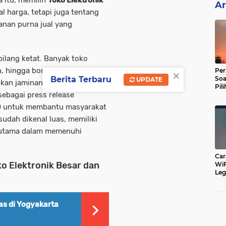
a itu, memilih
Toko Elektronik
Ar
l harga, tetapi juga tentang
yanan purna jual yang
bilang ketat. Banyak toko
×
n, hingga bonus tambahan.
Per
Soa
Berita Terbaru
UPDATE
an jaminan produk asli dan
Pil
 sebagai press release
Dip
O
untuk membantu masyarakat
udah dikenal luas, memiliki
an utama dalam memenuhi
Car
ko Elektronik Besar dan
WiF
Leg
Cu
as di Yogyakarta