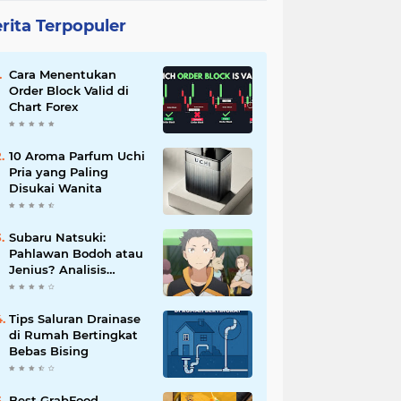
rita Terpopuler
Cara Menentukan
Order Block Valid di
Chart Forex
10 Aroma Parfum Uchi
Pria yang Paling
Disukai Wanita
Subaru Natsuki:
Pahlawan Bodoh atau
Jenius? Analisis
Karakter Re:Zero
Tips Saluran Drainase
di Rumah Bertingkat
Bebas Bising
Best GrabFood,