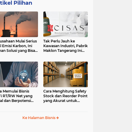
tikel Pilihan
usahaan Mulai Serius
Tak Perlu Jauh ke
l Emisi Karbon, Ini
Kawasan Industri, Pabrik
ihan Solusi yang Bisa
Maklon Tangerang Ini
ertimbangkan
Jadi Pilihan Pebisnis
Jabodetabek
a Memulai Bisnis
Cara Menghitung Safety
i RT/RW Net yang
Stock dan Reorder Point
al dan Berpotensi
yang Akurat untuk
an
Menghindari Kehabisan
Stok
Ke Halaman Bisnis