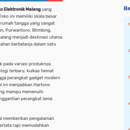
Be
o Elektronik Malang
yang
oko ini memiliki skala besar
 rumah tangga yang sangat
an, Purwantoro, Blimbing,
Malang menjadi destinasi utama
han berbelanja dalam satu
 pada variasi produknya.
logi terbaru, kulkas hemat
ngga perangkat gadget modern
l ini menjadikan Hartono
ng mampu memenuhi
ggantian perangkat lama
nal memberikan pengalaman
tertata rapi memudahkan