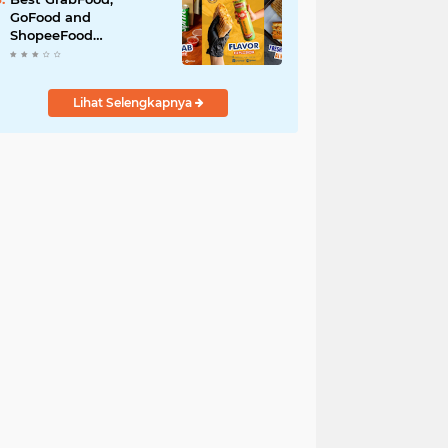
GoFood and
ShopeeFood
Restaurants in Bali for
All-Day Takeaway
Lihat Selengkapnya