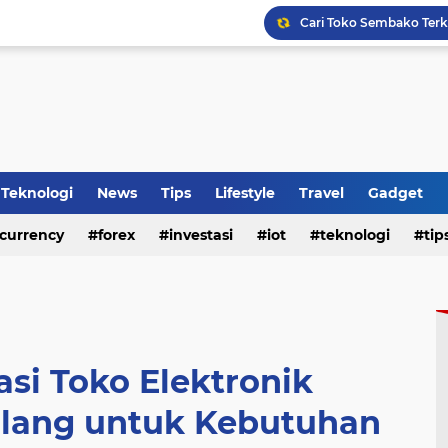
WhatsApp Siapkan Fitur 
Tips Membeli Office Con
Top Up Mobile Legends 
Teknologi
News
Tips
Lifestyle
Travel
Gadget
currency
forex
investasi
iot
teknologi
tip
HP Baru Tapi Cepat Pana
si Toko Elektronik
alang untuk Kebutuhan