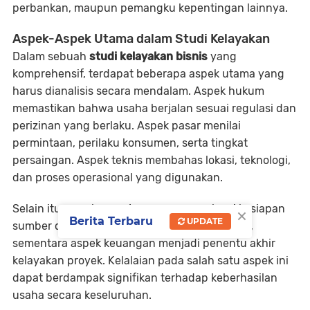
perbankan, maupun pemangku kepentingan lainnya.
Aspek-Aspek Utama dalam Studi Kelayakan
Dalam sebuah
studi kelayakan bisnis
yang
komprehensif, terdapat beberapa aspek utama yang
harus dianalisis secara mendalam. Aspek hukum
memastikan bahwa usaha berjalan sesuai regulasi dan
perizinan yang berlaku. Aspek pasar menilai
permintaan, perilaku konsumen, serta tingkat
persaingan. Aspek teknis membahas lokasi, teknologi,
dan proses operasional yang digunakan.
×
Selain itu, aspek manajemen mengevaluasi kesiapan
Berita Terbaru
UPDATE
sumber daya manusia dan struktur organisasi,
sementara aspek keuangan menjadi penentu akhir
kelayakan proyek. Kelalaian pada salah satu aspek ini
dapat berdampak signifikan terhadap keberhasilan
usaha secara keseluruhan.