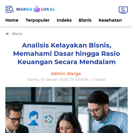
Home
Terpopuler
Indeks
Bisnis
Kesehatan
L
›
Bisnis
Analisis Kelayakan Bisnis,
Memahami Dasar hingga Rasio
Keuangan Secara Mendalam
Admin Warga
Kamis, 01 Januari 2026 | 14:09 WIB |
0
Views