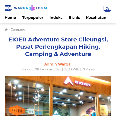
Home
Terpopuler
Indeks
Bisnis
Kesehatan
L
›
Camping
EIGER Adventure Store Cileungsi,
Pusat Perlengkapan Hiking,
Camping & Adventure
Admin Warga
Minggu, 08 Februari 2026 | 22:33 WIB |
0
Views