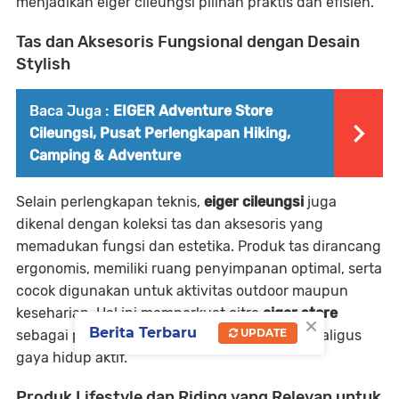
menjadikan
eiger cileungsi
pilihan praktis dan efisien.
Tas dan Aksesoris Fungsional dengan Desain
Stylish
Baca Juga :
EIGER Adventure Store
Cileungsi, Pusat Perlengkapan Hiking,
Camping & Adventure
Selain perlengkapan teknis,
eiger cileungsi
juga
dikenal dengan koleksi
tas dan aksesoris
yang
memadukan fungsi dan estetika. Produk tas dirancang
ergonomis, memiliki ruang penyimpanan optimal, serta
cocok digunakan untuk aktivitas outdoor maupun
keseharian. Hal ini memperkuat citra
eiger store
×
Berita Terbaru
UPDATE
sebagai pusat perlengkapan petualangan sekaligus
gaya hidup aktif.
Produk Lifestyle dan Riding yang Relevan untuk