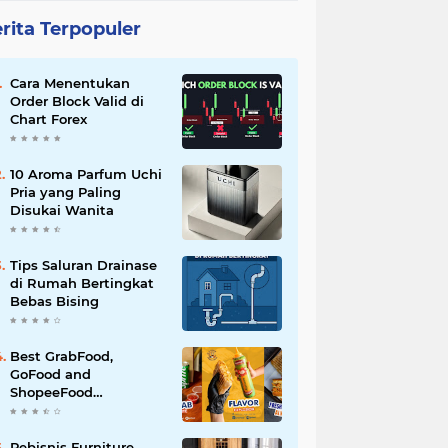
rita Terpopuler
Cara Menentukan
Order Block Valid di
Chart Forex
10 Aroma Parfum Uchi
Pria yang Paling
Disukai Wanita
Tips Saluran Drainase
di Rumah Bertingkat
Bebas Bising
Best GrabFood,
GoFood and
ShopeeFood
Restaurants in Bali for
All-Day Takeaway
Pebisnis Furniture