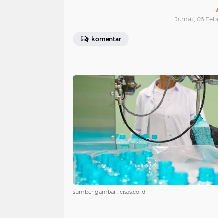
Jumat, 06 Febr
komentar
sumber gambar : cisas.co.id