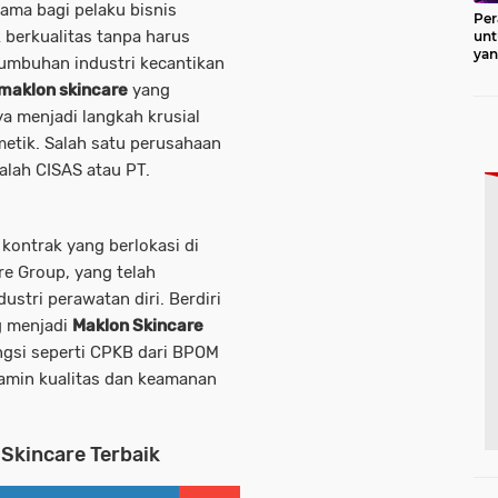
tama bagi pelaku
bisnis
Per
berkualitas tanpa harus
unt
ya
tumbuhan industri kecantikan
Pro
 maklon skincare
yang
a menjadi langkah krusial
metik
. Salah satu perusahaan
dalah CISAS atau PT.
ontrak yang berlokasi di
re Group, yang telah
stri perawatan diri. Berdiri
g menjadi
Maklon Skincare
ngsi seperti CPKB dari BPOM
jamin kualitas dan keamanan
Skincare Terbaik