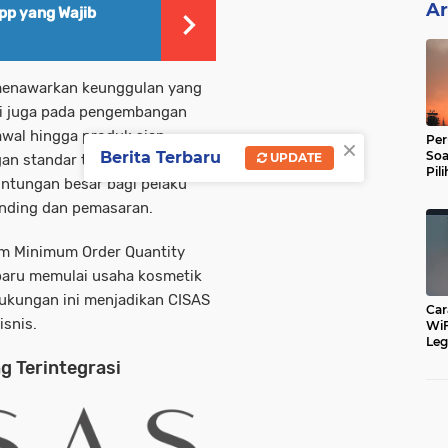
Ar
pp yang Wajib
menawarkan keunggulan yang
api juga pada pengembangan
awal hingga produk siap
×
Per
Soa
Berita Terbaru
UPDATE
an standar tinggi dan
Pil
untungan besar bagi pelaku
Dip
anding dan pemasaran.
alam Minimum Order Quantity
 baru memulai
usaha kosmetik
kungan ini menjadikan CISAS
Car
isnis.
WiF
Leg
Cu
g Terintegrasi