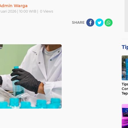
Admin Warga
uari 2026 | 10:00 WIB |
0
Views
SHARE
Ti
Tip
Con
Tep