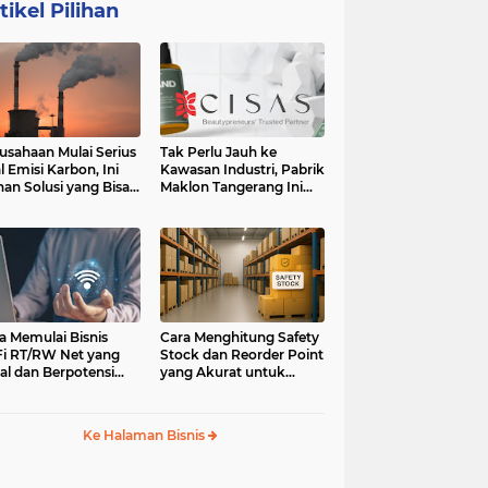
tikel Pilihan
usahaan Mulai Serius
Tak Perlu Jauh ke
l Emisi Karbon, Ini
Kawasan Industri, Pabrik
ihan Solusi yang Bisa
Maklon Tangerang Ini
ertimbangkan
Jadi Pilihan Pebisnis
Jabodetabek
a Memulai Bisnis
Cara Menghitung Safety
i RT/RW Net yang
Stock dan Reorder Point
al dan Berpotensi
yang Akurat untuk
an
Menghindari Kehabisan
Stok
Ke Halaman Bisnis