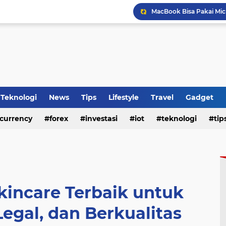
Tips Membeli Office Con
Jasa Karikatur Terbaik 
Top Up Mobile Legends 
HP Baru Tapi Cepat Pana
Teknologi
News
Tips
Lifestyle
Travel
Gadget
currency
forex
investasi
iot
teknologi
tip
WhatsApp Siapkan Fitur 
kincare Terbaik untuk
egal, dan Berkualitas