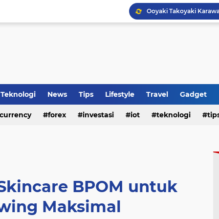
Tips Membeli Office Con
HP Baru Tapi Cepat Pana
Teknologi
News
Tips
Lifestyle
Travel
Gadget
WhatsApp Siapkan Fitur 
currency
forex
investasi
iot
teknologi
tip
 Skincare BPOM untuk
owing Maksimal