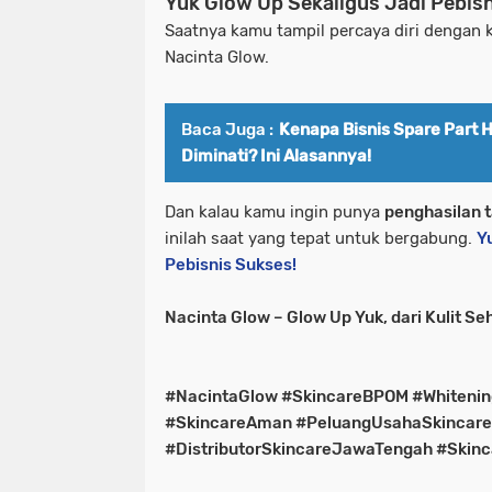
Yuk Glow Up Sekaligus Jadi Pebisn
Saatnya kamu tampil percaya diri dengan k
Nacinta Glow.
Baca Juga :
Kenapa Bisnis Spare Part 
Diminati? Ini Alasannya!
Dan kalau kamu ingin punya
penghasilan t
inilah saat yang tepat untuk bergabung.
Y
Pebisnis Sukses!
Nacinta Glow – Glow Up Yuk, dari Kulit S
#NacintaGlow #SkincareBPOM #Whitening
#SkincareAman #PeluangUsahaSkincare
#DistributorSkincareJawaTengah #Skinc