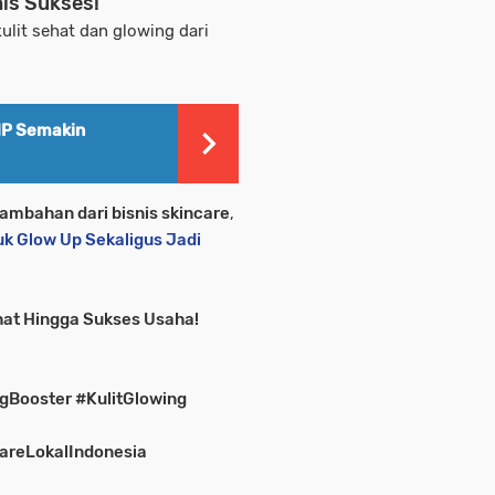
is Sukses!
ulit sehat dan glowing dari
HP Semakin
ambahan dari bisnis skincare
,
uk Glow Up Sekaligus Jadi
ehat Hingga Sukses Usaha!
Booster #KulitGlowing
areLokalIndonesia