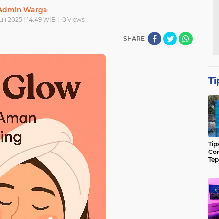
Admin Warga
li 2025 | 14:49 WIB |
0
Views
SHARE
Ti
Tip
Con
Tep