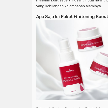
masalah kulit seperti kusam, noda hitam, b
yang kehilangan kelembapan alaminya.
Apa Saja Isi Paket Whitening Boos