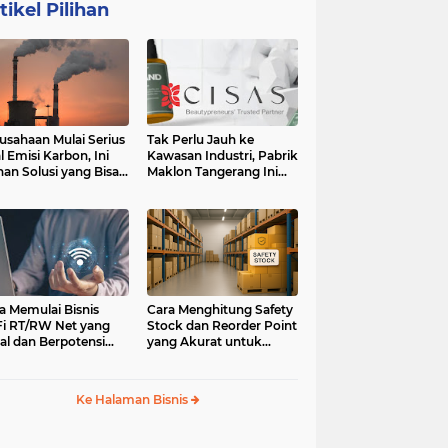
tikel Pilihan
usahaan Mulai Serius
Tak Perlu Jauh ke
l Emisi Karbon, Ini
Kawasan Industri, Pabrik
ihan Solusi yang Bisa
Maklon Tangerang Ini
ertimbangkan
Jadi Pilihan Pebisnis
Jabodetabek
a Memulai Bisnis
Cara Menghitung Safety
i RT/RW Net yang
Stock dan Reorder Point
al dan Berpotensi
yang Akurat untuk
an
Menghindari Kehabisan
Stok
Ke Halaman Bisnis