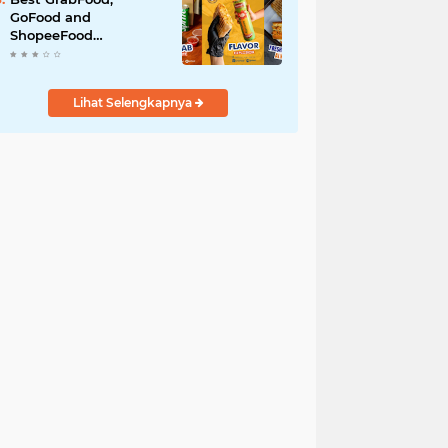
GoFood and
ShopeeFood
Restaurants in Bali for
All-Day Takeaway
Lihat Selengkapnya