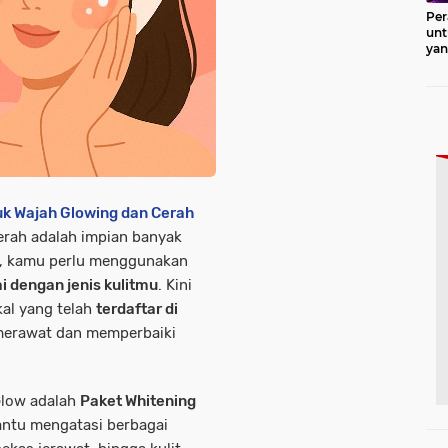
Per
unt
ya
Pro
k Wajah Glowing dan Cerah
 cerah adalah impian banyak
a, kamu perlu menggunakan
i dengan jenis kulitmu
. Kini
kal yang telah
terdaftar di
 merawat dan memperbaiki
Glow adalah
Paket Whitening
antu mengatasi berbagai