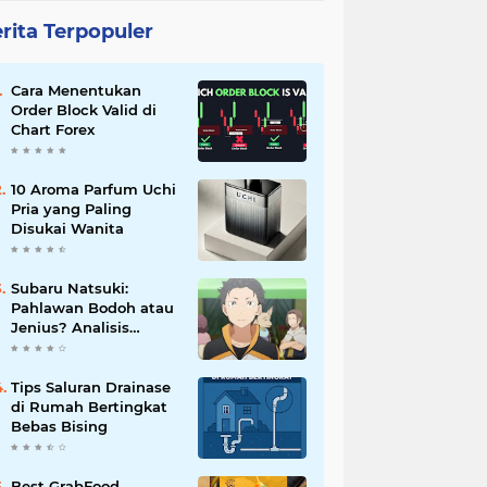
rita Terpopuler
Cara Menentukan
Order Block Valid di
Chart Forex
10 Aroma Parfum Uchi
Pria yang Paling
Disukai Wanita
Subaru Natsuki:
Pahlawan Bodoh atau
Jenius? Analisis
Karakter Re:Zero
Tips Saluran Drainase
di Rumah Bertingkat
Bebas Bising
Best GrabFood,