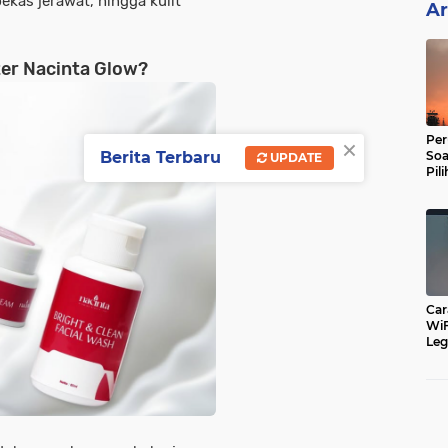
ekas jerawat, hingga kulit
Ar
ter Nacinta Glow?
×
Per
Soa
Berita Terbaru
UPDATE
Pil
Dip
Car
WiF
Leg
Cu