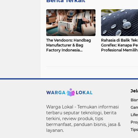
Berita Terkait
The Vendoors: Handbag
Rahasia di Balik Tek
Manufacturer & Bag
GoreTex: Kenapa Pe
Factory Indonesia
Profesional Memili
Terpercaya
Jel
Bisn
Warga Lokal - Temukan informasi
Gam
terbaru seputar teknologi, berita
Life
terkini, review produk, tips
Pro
bermanfaat, panduan bisnis, jasa &
Tips
layanan.