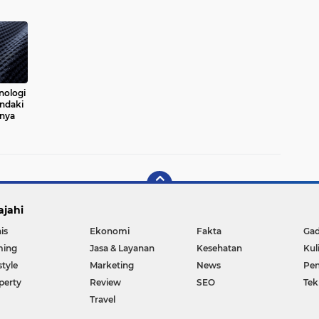
nologi
ndaki
hnya
ajahi
is
Ekonomi
Fakta
Ga
ing
Jasa & Layanan
Kesehatan
Kul
style
Marketing
News
Pen
perty
Review
SEO
Tek
Travel