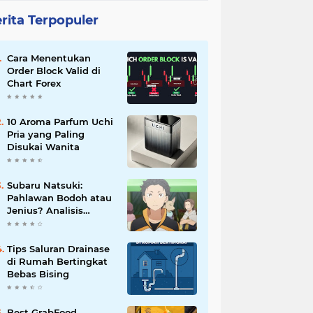
rita Terpopuler
Cara Menentukan
Order Block Valid di
Chart Forex
10 Aroma Parfum Uchi
Pria yang Paling
Disukai Wanita
Subaru Natsuki:
Pahlawan Bodoh atau
Jenius? Analisis
Karakter Re:Zero
Tips Saluran Drainase
di Rumah Bertingkat
Bebas Bising
Best GrabFood,