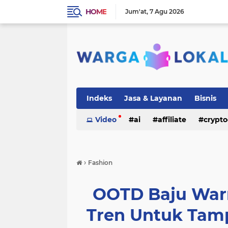
HOME
Jum'at
7 Agu 2026
Indeks
Jasa & Layanan
Bisnis
Video
ai
affiliate
crypto
›
Fashion
OOTD Baju War
Tren Untuk Tamp