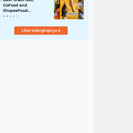
GoFood and
ShopeeFood
Restaurants in Bali for
All-Day Takeaway
Lihat Selengkapnya