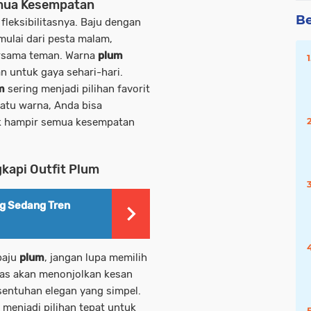
emua Kesempatan
Be
fleksibilitasnya. Baju dengan
 mulai dari pesta malam,
ersama teman. Warna
plum
 untuk gaya sehari-hari.
m
sering menjadi pilihan favorit
atu warna, Anda bisa
k hampir semua kesempatan
kapi Outfit Plum
g Sedang Tren
baju
plum
, jangan lupa memilih
mas akan menonjolkan kesan
entuhan elegan yang simpel.
menjadi pilihan tepat untuk