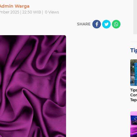
Admin Warga
ember 2025 | 22:50 WIB |
0
Views
SHARE
Ti
Tip
Con
Tep