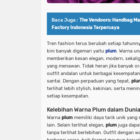
Baca Juga :
The Vendoors: Handbag Ma
Factory Indonesia Terpercaya
Tren fashion terus berubah setiap tahunn
kini banyak digemari yaitu
plum
. Warna un
memberikan kesan elegan, modern, sekalig
yang menawan. Tidak heran jika banyak o
outfit andalan untuk berbagai kesempatan
santai. Dengan perpaduan yang tepat,
plu
terlihat lebih stylish, kekinian, serta meni
setiap kesempatan.
Kelebihan Warna Plum dalam Dunia
Warna
plum
memiliki daya tarik unik yan
lain. Selain terlihat elegan,
plum
juga dapa
tanpa terlihat berlebihan. Outfit dengan w
berbagai acara, baik formal maupun kasua