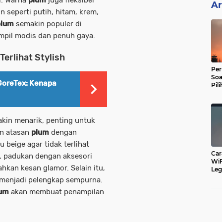
Ar
 seperti putih, hitam, krem,
plum
semakin populer di
ampil modis dan penuh gaya.
erlihat Stylish
Per
Soa
 GoreTex: Kenapa
Pil
Dip
kin menarik, penting untuk
an atasan
plum
dengan
 beige agar tidak terlihat
Car
ni, padukan dengan aksesori
WiF
kan kesan glamor. Selain itu,
Leg
Cu
a menjadi pelengkap sempurna.
um
akan membuat penampilan