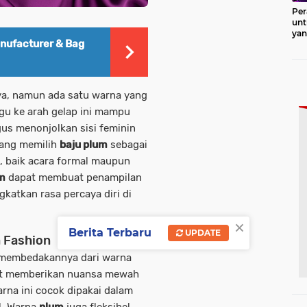
Per
unt
ya
nufacturer & Bag
Pro
ya, namun ada satu warna yang
gu ke arah gelap ini mampu
us menonjolkan sisi feminin
rang memilih
baju plum
sebagai
, baik acara formal maupun
m
dapat membuat penampilan
ngkatkan rasa percaya diri di
×
Berita Terbaru
UPDATE
 Fashion
g membedakannya dari warna
t memberikan nuansa mewah
arna ini cocok dipakai dalam
l. Warna
plum
juga fleksibel