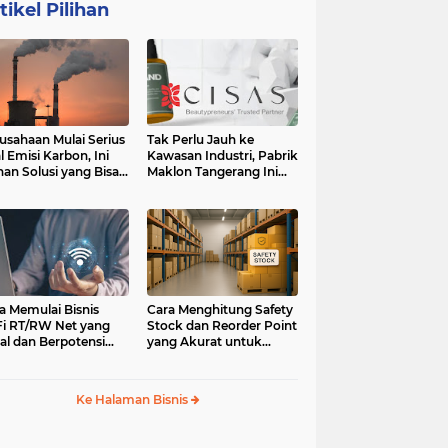
tikel Pilihan
usahaan Mulai Serius
Tak Perlu Jauh ke
l Emisi Karbon, Ini
Kawasan Industri, Pabrik
ihan Solusi yang Bisa
Maklon Tangerang Ini
ertimbangkan
Jadi Pilihan Pebisnis
Jabodetabek
a Memulai Bisnis
Cara Menghitung Safety
i RT/RW Net yang
Stock dan Reorder Point
al dan Berpotensi
yang Akurat untuk
an
Menghindari Kehabisan
Stok
Ke Halaman Bisnis