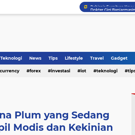
HP Baru Tapi Cepat Pana
WhatsApp Siapkan Fitur 
Tips Membeli Office Con
Teknologi
News
Tips
Lifestyle
Travel
Gadget
currency
forex
investasi
iot
teknologi
tip
na Plum yang Sedang
il Modis dan Kekinian