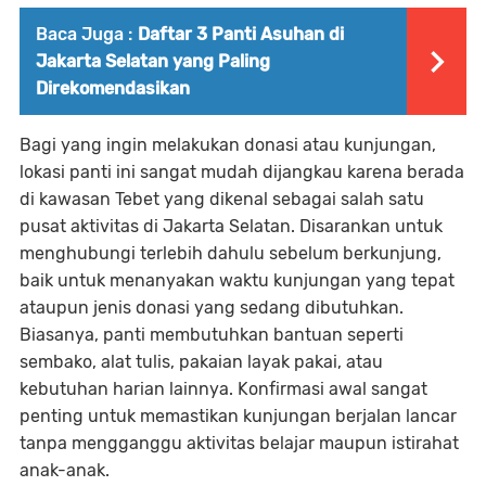
Baca Juga :
Daftar 3 Panti Asuhan di
Jakarta Selatan yang Paling
Direkomendasikan
Bagi yang ingin melakukan donasi atau kunjungan,
lokasi panti ini sangat mudah dijangkau karena berada
di kawasan Tebet yang dikenal sebagai salah satu
pusat aktivitas di Jakarta Selatan. Disarankan untuk
menghubungi terlebih dahulu
sebelum berkunjung,
baik untuk menanyakan waktu kunjungan yang tepat
ataupun jenis donasi yang sedang dibutuhkan.
Biasanya, panti membutuhkan bantuan seperti
sembako, alat tulis, pakaian layak pakai, atau
kebutuhan harian lainnya. Konfirmasi awal sangat
penting untuk memastikan kunjungan berjalan lancar
tanpa mengganggu aktivitas belajar maupun istirahat
anak-anak.