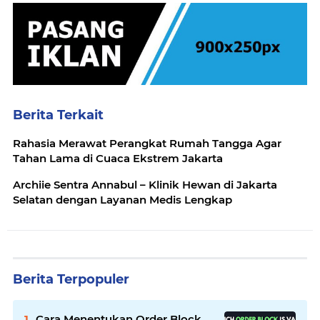
Berita Terkait
Rahasia Merawat Perangkat Rumah Tangga Agar
Tahan Lama di Cuaca Ekstrem Jakarta
Archiie Sentra Annabul – Klinik Hewan di Jakarta
Selatan dengan Layanan Medis Lengkap
Berita Terpopuler
Cara Menentukan Order Block