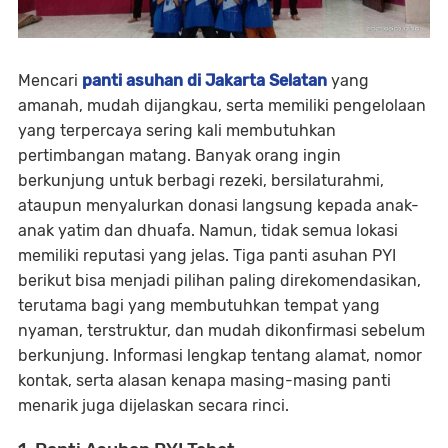
Mencari
panti asuhan di Jakarta Selatan
yang
amanah, mudah dijangkau, serta memiliki pengelolaan
yang terpercaya sering kali membutuhkan
pertimbangan matang. Banyak orang ingin
berkunjung untuk berbagi rezeki, bersilaturahmi,
ataupun menyalurkan donasi langsung kepada anak-
anak yatim dan dhuafa. Namun, tidak semua lokasi
memiliki reputasi yang jelas. Tiga panti asuhan PYI
berikut bisa menjadi pilihan paling direkomendasikan,
terutama bagi yang membutuhkan tempat yang
nyaman, terstruktur, dan mudah dikonfirmasi sebelum
berkunjung. Informasi lengkap tentang alamat, nomor
kontak, serta alasan kenapa masing-masing panti
menarik juga dijelaskan secara rinci.