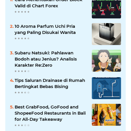
Valid di Chart Forex
10 Aroma Parfum Uchi Pria
yang Paling Disukai Wanita
Subaru Natsuki: Pahlawan
Bodoh atau Jenius? Analisis
Karakter Re:Zero
Tips Saluran Drainase di Rumah
Bertingkat Bebas Bising
Best GrabFood, GoFood and
ShopeeFood Restaurants in Bali
for All-Day Takeaway