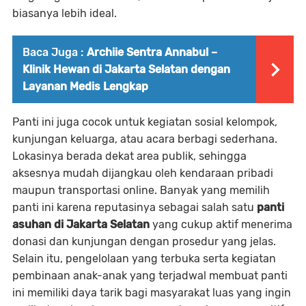
biasanya lebih ideal.
Baca Juga :
Archiie Sentra Annabul –
Klinik Hewan di Jakarta Selatan dengan
Layanan Medis Lengkap
Panti ini juga cocok untuk kegiatan sosial kelompok,
kunjungan keluarga, atau acara berbagi sederhana.
Lokasinya berada dekat area publik, sehingga
aksesnya mudah dijangkau oleh kendaraan pribadi
maupun transportasi online. Banyak yang memilih
panti ini karena reputasinya sebagai salah satu
panti
asuhan di Jakarta Selatan
yang cukup aktif menerima
donasi dan kunjungan dengan prosedur yang jelas.
Selain itu, pengelolaan yang terbuka serta kegiatan
pembinaan anak-anak yang terjadwal membuat panti
ini memiliki daya tarik bagi masyarakat luas yang ingin