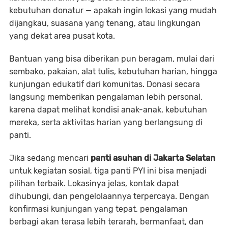
kebutuhan donatur — apakah ingin lokasi yang mudah
dijangkau, suasana yang tenang, atau lingkungan
yang dekat area pusat kota.
Bantuan yang bisa diberikan pun beragam, mulai dari
sembako, pakaian, alat tulis, kebutuhan harian, hingga
kunjungan edukatif dari komunitas. Donasi secara
langsung memberikan pengalaman lebih personal,
karena dapat melihat kondisi anak-anak, kebutuhan
mereka, serta aktivitas harian yang berlangsung di
panti.
Jika sedang mencari
panti asuhan di Jakarta Selatan
untuk kegiatan sosial, tiga panti PYI ini bisa menjadi
pilihan terbaik. Lokasinya jelas, kontak dapat
dihubungi, dan pengelolaannya terpercaya. Dengan
konfirmasi kunjungan yang tepat, pengalaman
berbagi akan terasa lebih terarah, bermanfaat, dan