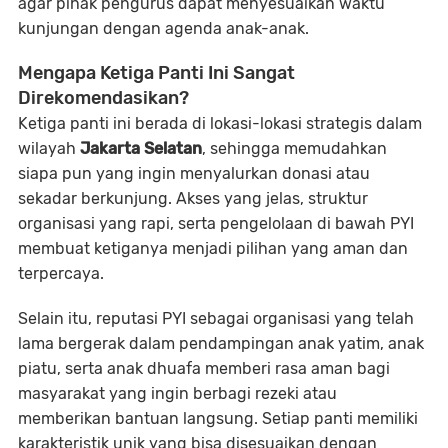
agar pihak pengurus dapat menyesuaikan waktu
kunjungan dengan agenda anak-anak.
Mengapa Ketiga Panti Ini Sangat
Direkomendasikan?
Ketiga panti ini berada di lokasi-lokasi strategis dalam
wilayah
Jakarta Selatan
, sehingga memudahkan
siapa pun yang ingin menyalurkan donasi atau
sekadar berkunjung. Akses yang jelas, struktur
organisasi yang rapi, serta pengelolaan di bawah PYI
membuat ketiganya menjadi pilihan yang aman dan
terpercaya.
Selain itu, reputasi PYI sebagai organisasi yang telah
lama bergerak dalam pendampingan anak yatim, anak
piatu, serta anak dhuafa memberi rasa aman bagi
masyarakat yang ingin berbagi rezeki atau
memberikan bantuan langsung. Setiap panti memiliki
karakteristik unik yang bisa disesuaikan dengan