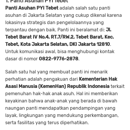
1. Panti Asuhan PYI Tebet
Panti Asuhan PYI Tebet
adalah salah satu
panti
asuhan di Jakarta Selatan
yang cukup dikenal karena
lokasinya strategis dan pengelolaannya yang
terpantau dengan baik. Panti ini beralamat di:
Jl.
Tebet Barat IV No.4, RT.7/RW.2, Tebet Barat, Kec.
Tebet, Kota Jakarta Selatan, DKI Jakarta 12810
.
Untuk komunikasi awal, bisa menghubungi kontak
dasar di nomor
0822-9776-2878
.
Salah satu hal yang membuat panti ini menarik
perhatian adalah pengakuan dari
Kementerian Hak
Asasi Manusia (KemenHan) Republik Indonesia
terkait
pemenuhan hak-hak anak asuh. Hal ini memberikan
keyakinan bahwa anak-anak yang berada di bawah
naungan panti mendapatkan pendampingan yang
layak, lingkungan yang mendukung perkembangan,
serta fasilitas yang terus diperhatikan.